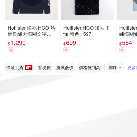
Hollister 海鷗 HCO 熱
Hollister HCO 短袖 T
Hollis
銷刺繡大海鷗文字圖
恤 黑色 1597
繡海鷗素
案長袖T恤-深藍色
水藍色
1,299
699
554
$
$
$
券
券
券
快速到貨
有現貨
挑戰低價
價格低到高
排序
更多