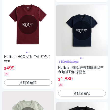
補貨中
補貨中
Hollister HCO 短袖 T恤 紅色 2
328
美國時尚無時差
499
Hollister 海鷗 經典刺繡海鷗亨
$
利短袖T恤-深藍色
券
1,880
$
貨到通知我
券
貨到通知我