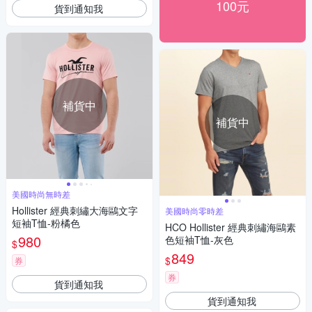
100元
貨到通知我
補貨中
補貨中
美國時尚無時差
Hollister 經典刺繡大海鷗文字
美國時尚零時差
短袖T恤-粉橘色
HCO Hollister 經典刺繡海鷗素
980
色短袖T恤-灰色
$
849
$
券
券
貨到通知我
貨到通知我