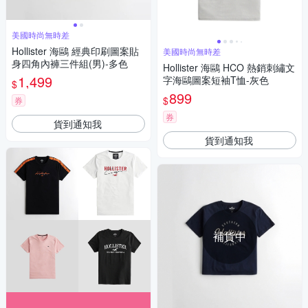
美國時尚無時差
Hollister 海鷗 經典印刷圖案貼
美國時尚無時差
身四角內褲三件組(男)-多色
Hollister 海鷗 HCO 熱銷刺繡文
1,499
字海鷗圖案短袖T恤-灰色
$
899
$
券
券
貨到通知我
貨到通知我
補貨中