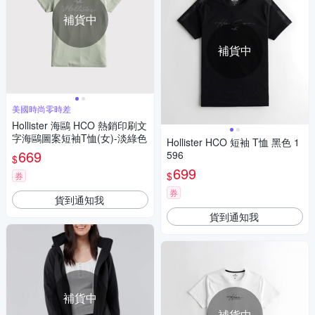
補貨中
補貨中
美國時尚零時差
Hollister 海鷗 HCO 熱銷印刷文
字海鷗圖案短袖T恤(女)-淡綠色
Hollister HCO 短袖 T恤 黑色 1
669
596
$
699
$
券
券
貨到通知我
貨到通知我
補貨中
補貨中