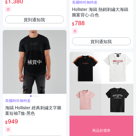
1,380
$
美國時尚無時差
Hollister 海鷗 熱銷刺繡大海鷗
券
圖案背心-白色
貨到通知我
788
$
券
貨到通知我
補貨中
美國時尚無時差
海鷗 Hollister 經典刺繡文字圖
案短袖T恤-黑色
949
$
券
商品折價券