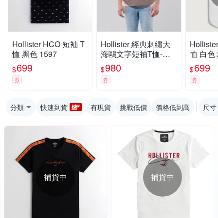
Hollister HCO 短袖 T
Hollister 經典刺繡大
Hollist
恤 黑色 1597
海鷗文字短袖T恤-粉
恤 白色 
橘色
699
980
699
$
$
$
券
券
券
分類
快速到貨
有現貨
挑戰低價
價格低到高
尺寸
補貨中
補貨中