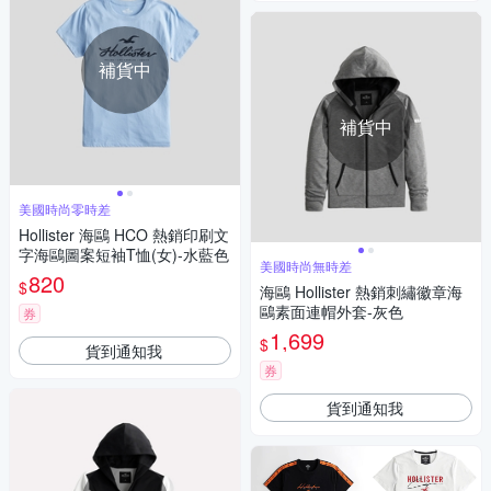
補貨中
補貨中
美國時尚零時差
Hollister 海鷗 HCO 熱銷印刷文
字海鷗圖案短袖T恤(女)-水藍色
美國時尚無時差
820
$
海鷗 Hollister 熱銷刺繡徽章海
鷗素面連帽外套-灰色
券
1,699
$
貨到通知我
券
貨到通知我