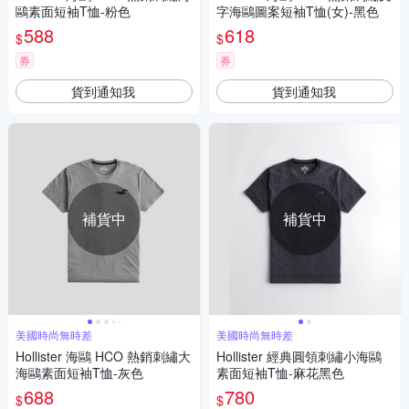
鷗素面短袖T恤-粉色
字海鷗圖案短袖T恤(女)-黑色
588
618
$
$
券
券
貨到通知我
貨到通知我
補貨中
補貨中
美國時尚無時差
美國時尚無時差
Hollister 海鷗 HCO 熱銷刺繡大
Hollister 經典圓領刺繡小海鷗
海鷗素面短袖T恤-灰色
素面短袖T恤-麻花黑色
688
780
$
$