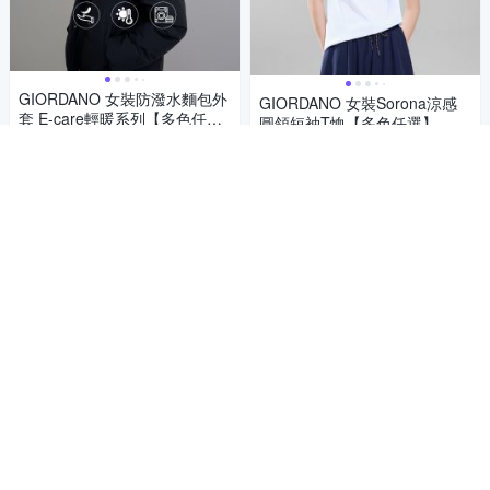
GIORDANO 女裝防潑水麵包外
GIORDANO 女裝Sorona涼感
套 E-care輕暖系列【多色任
圓領短袖T恤【多色任選】
選】
899
476
$
$
5
(
8
)
總銷量>50
5
(
8
)
總銷量>50
券
挑戰低價
券
加入購物車
加入購物車