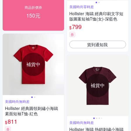
美國時尚零時差
商品折價券
Hollister 海鷗 經典印刷文字短
150元
版圖案短袖T恤(女)-深藍色
799
$
券
貨到通知我
補貨中
補貨中
美國時尚無時差
Hollister 經典圓領刺繡小海鷗
素面短袖T恤-紅色
811
$
美國時尚無時差
Hollister 海鷗 熱銷刺繡小海鷗
券