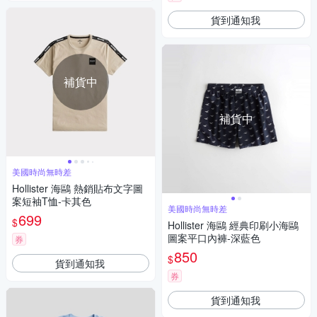
貨到通知我
補貨中
補貨中
美國時尚無時差
Hollister 海鷗 熱銷貼布文字圖
案短袖T恤-卡其色
美國時尚無時差
699
$
Hollister 海鷗 經典印刷小海鷗
圖案平口內褲-深藍色
券
850
$
貨到通知我
券
貨到通知我