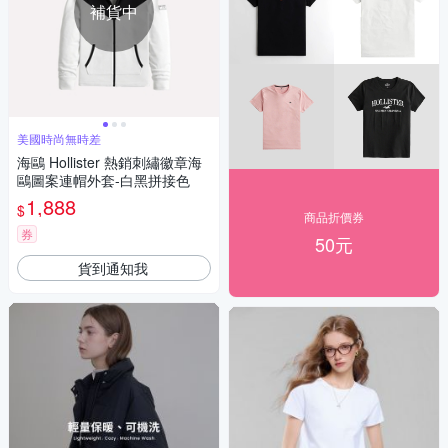
補貨中
美國時尚無時差
海鷗 Hollister 熱銷刺繡徽章海
鷗圖案連帽外套-白黑拼接色
1,888
$
商品折價券
券
50元
貨到通知我