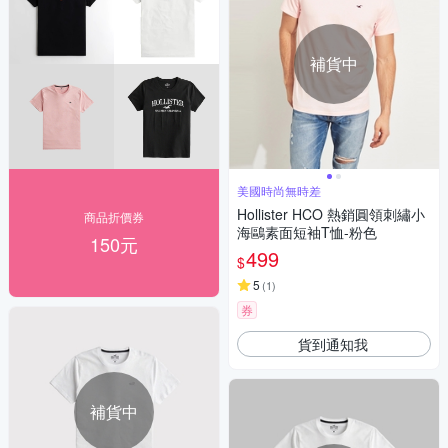
補貨中
美國時尚無時差
Hollister HCO 熱銷圓領刺繡小
商品折價券
海鷗素面短袖T恤-粉色
150元
499
$
5
(
1
)
券
貨到通知我
補貨中