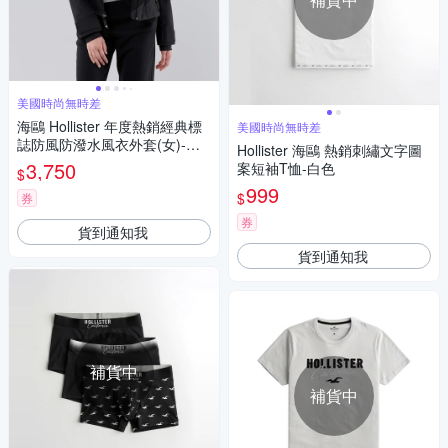
美國時尚無時差
海鷗 Hollister 年度熱銷經典標
美國時尚無時差
誌防風防潑水風衣外套(女)-黑
Hollister 海鷗 熱銷刺繡文字圖
色
3,750
案短袖T恤-白色
$
999
$
券
券
貨到通知我
貨到通知我
補貨中
補貨中