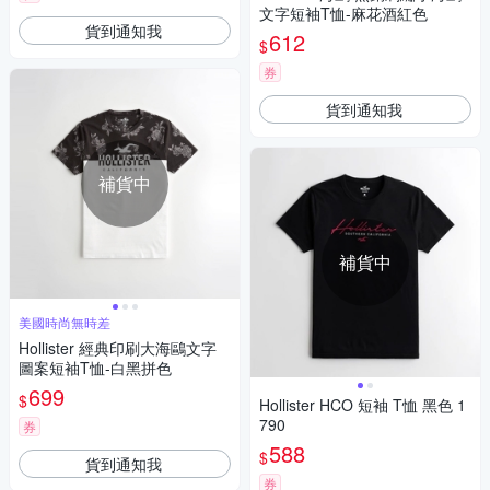
文字短袖T恤-麻花酒紅色
貨到通知我
612
$
券
貨到通知我
補貨中
補貨中
美國時尚無時差
Hollister 經典印刷大海鷗文字
圖案短袖T恤-白黑拼色
699
$
Hollister HCO 短袖 T恤 黑色 1
790
券
588
$
貨到通知我
券