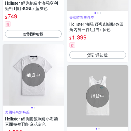
Hollister 經典刺繡小海鷗亨利
短袖T恤(BONL)-藍灰色
749
$
美國時尚無時差
Hollister 海鷗 經典刺繡貼身四
券
角內褲三件組(男)-多色
貨到通知我
1,399
$
券
貨到通知我
補貨中
補貨中
美國時尚無時差
Hollister 經典圓領刺繡小海鷗
素面短袖T恤-麻花灰色