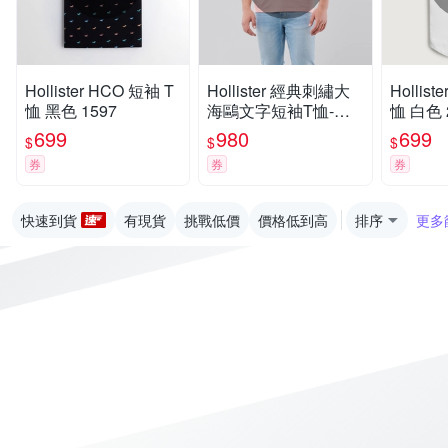
Hollister HCO 短袖 T
Hollister 經典刺繡大
Hollist
恤 黑色 1597
海鷗文字短袖T恤-粉
恤 白色 
橘色
699
980
699
$
$
$
券
券
券
快速到貨
有現貨
挑戰低價
價格低到高
排序
更多