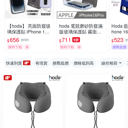
【hoda】 亮面防窺玻
hoda 電競磨砂防窺滿
Hoda 
璃保護貼 iPhone 17/1
版玻璃保護貼 霧面防
hone 16 / 16 plus
7Air/17Pro Max/17 Pr
窺滿版玻璃貼 附無塵
鏽鋼系
656
711
523
$690
9折
$
$
$
$
o 附貼膜神器
太空艙貼膜神器 適用 i
限時下殺
券
限時下殺
券
挑戰低價
Phone 16 Pro
快速到貨
有現貨
挑戰低價
價格低到高
線控相容