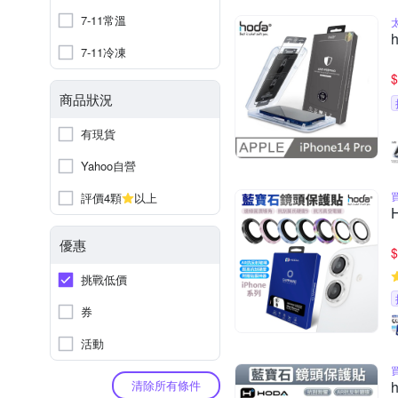
7-11常溫
7-11冷凍
$
商品狀況
有現貨
Yahoo自營
評價4顆
以上
優惠
$
挑戰低價
券
活動
清除所有條件