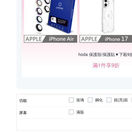
hoda 保護殼/保護貼▼下殺9
滿1件享9折
玻璃
鋼化
鏡(亮)面
功能
滿版
屏幕
Apple蘋果
鏡頭貼
Samsung S系列
無
一般耳機
無
正面保護貼
SAMSUNG三星
iPhone14 
適用廠牌
商品類型
適用系列
線控相容
耳機功能
輸入端子