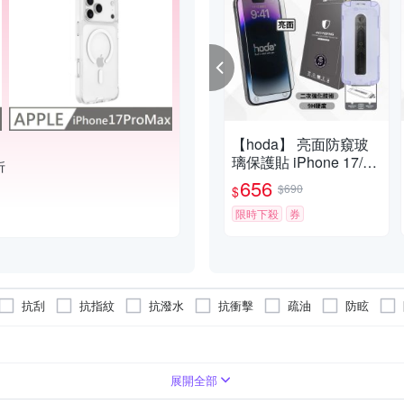
【hoda】 亮面防窺玻
璃保護貼 iPhone 17/17
折
Air/17Pro Max/17 Pro
656
$690
$
附貼膜神器
限時下殺
券
抗刮
抗指紋
抗潑水
抗衝擊
疏油
防眩
Pro (6.1)
iPhone 16
iPhone 16 Plus
展開全部