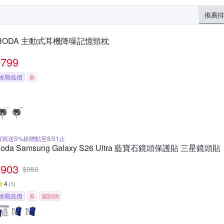
推薦排
HODA 主動式耳機降噪記憶頸枕
799
挑戰低價
券
買就送5%超贈點至8/31止
hoda Samsung Galaxy S26 Ultra 藍寶石鏡頭保護貼 三星鏡頭貼
903
$
950
4
(
1
)
挑戰低價
券
滿額贈