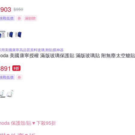
903
$
950
挑戰低價
券
滿額贈
採用美國康寧高品質原料玻璃,附貼膜神器
hoda 美國康寧授權 滿版玻璃保護貼 滿版玻璃貼 附無塵太空艙貼膜神器 
o
891
9折
挑戰低價
券
hoda 保護殼/貼▼下殺95折