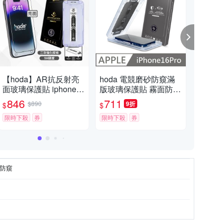
【hoda】AR抗反射亮
hoda 電競磨砂防窺滿
Ho
面玻璃保護貼 iphone 1
版玻璃保護貼 霧面防窺
one 16 / 16
7 全系列 附貼膜神器
滿版玻璃貼 附無塵太空
系
846
711
5
$890
9折
$
$
$
艙貼膜神器 適用 iPhon
限時下殺
券
e 16 Pro
限時下殺
券
挑戰
防窺