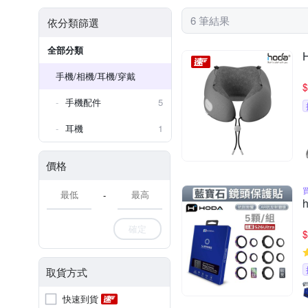
6 筆結果
依分類篩選
全部分類
手機/相機/耳機/穿戴
$
手機配件
5
耳機
1
價格
-
確定
$
取貨方式
快速到貨