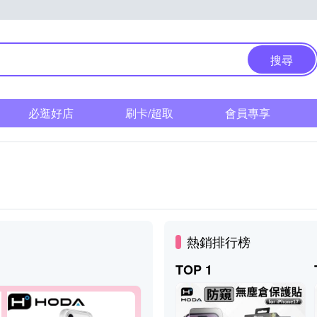
搜尋
必逛好店
刷卡/超取
會員專享
熱銷排行榜
TOP 1