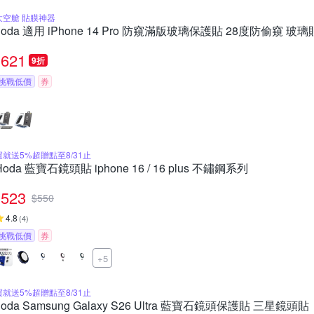
太空艙 貼膜神器
hoda 適用 iPhone 14 Pro 防窺滿版玻璃保護貼 28度防偷窺
621
9折
挑戰低價
券
買就送5%超贈點至8/31止
Hoda 藍寶石鏡頭貼 iphone 16 / 16 plus 不鏽鋼系列
523
$
550
4.8
(
4
)
挑戰低價
券
+5
買就送5%超贈點至8/31止
hoda Samsung Galaxy S26 Ultra 藍寶石鏡頭保護貼 三星鏡頭貼