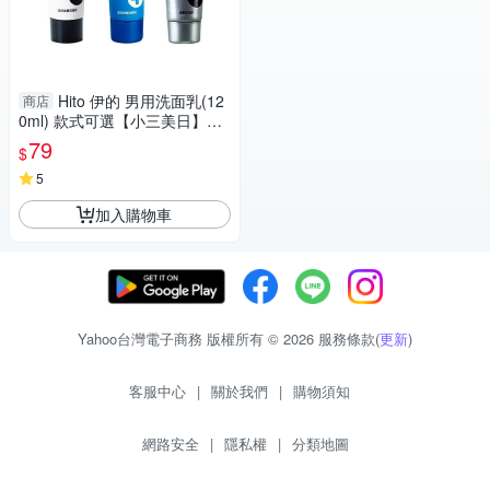
Hito 伊的 男用洗面乳(12
商店
0ml) 款式可選【小三美日】D8
70062 洗面乳 潔顏 潔面 洗臉
79
$
臉部清潔
5
加入購物車
Yahoo台灣電子商務 版權所有 © 2026 服務條款(
更新
)
客服中心
|
關於我們
|
購物須知
網路安全
|
隱私權
|
分類地圖