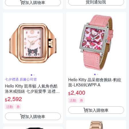
貨到通知我
加入購物車
七夕禮遇 原廠公司貨
Hello Kitty 晶采都會腕錶-豹紋
面-LK569LWPP-A
Hello Kitty 凱蒂貓 人氣角色酷
洛米戒指錶 七夕寵愛季 送禮推
2,400
$
薦-玫瑰金 LK713LRWI-A
2,592
$
活動
券
活動
券
加入購物車
加入購物車