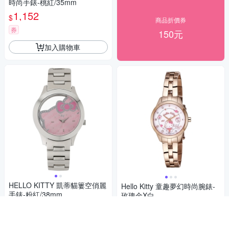
時尚手錶-桃紅/35mm
1,152
$
商品折價券
券
150元
加入購物車
HELLO KITTY 凱蒂貓簍空俏麗
Hello Kitty 童趣夢幻時尚腕錶-
手錶-粉紅/38mm
玫瑰金X白
3,153
2,780
89折
$
$
限時下殺
券
活動
券