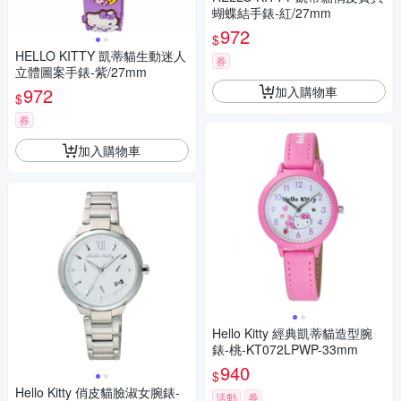
蝴蝶結手錶-紅/27mm
972
$
HELLO KITTY 凱蒂貓生動迷人
券
立體圖案手錶-紫/27mm
加入購物車
972
$
券
加入購物車
Hello Kitty 經典凱蒂貓造型腕
錶-桃-KT072LPWP-33mm
940
$
Hello Kitty 俏皮貓臉淑女腕錶-
活動
券