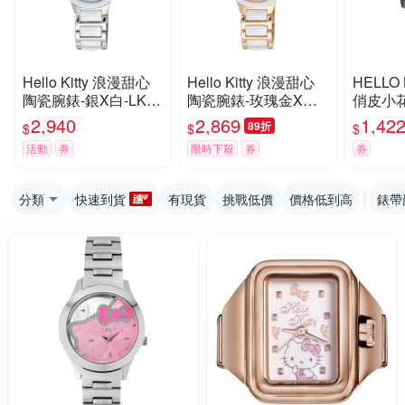
Hello Kitty 浪漫甜心
Hello Kitty 浪漫甜心
HELLO
陶瓷腕錶-銀X白-LK70
陶瓷腕錶-玫瑰金X白-
俏皮小
6LWWW-32mm
LK706LRWW-32mm
色
2,940
2,869
1,42
89折
$
$
$
活動
券
限時下殺
券
券
分類
快速到貨
有現貨
挑戰低價
價格低到高
錶帶