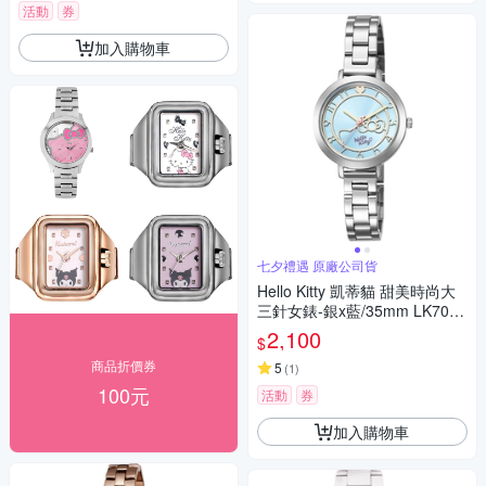
活動
券
加入購物車
七夕禮遇 原廠公司貨
Hello Kitty 凱蒂貓 甜美時尚大
三針女錶-銀x藍/35mm LK703L
WNA 七夕寵愛季 送禮推薦
2,100
$
商品折價券
5
(
1
)
100元
活動
券
加入購物車