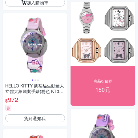
加入購物車
補貨中
商品折價券
HELLO KITTY 凱蒂貓生動迷人
150元
立體大象圖案手錶(粉色 KT077
LWPP)
972
$
券
貨到通知我