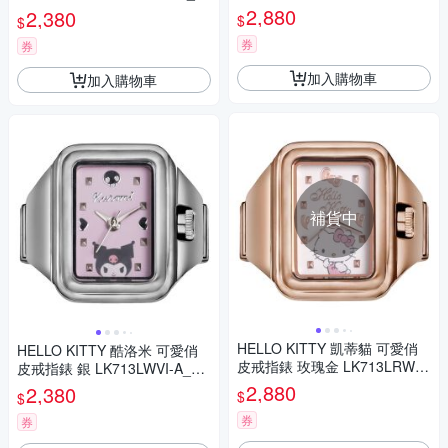
A_20mm
mm
2,880
2,380
$
$
券
券
加入購物車
加入購物車
補貨中
HELLO KITTY 凱蒂貓 可愛俏
HELLO KITTY 酷洛米 可愛俏
皮戒指錶 玫瑰金 LK713LRWI-
皮戒指錶 銀 LK713LWVI-A_20
B_20mm
mm
2,880
2,380
$
$
券
券