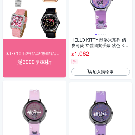
HELLO KITTY 酷洛米系列 俏
皮可愛 立體圖案手錶 紫色 KT0
81LWVV_30mm
1,062
8/1~8/12 手錶/精品錶/專櫃飾品 指定商品滿$3000享88折
$
滿3000享88折
券
加入購物車
補貨中
補貨中