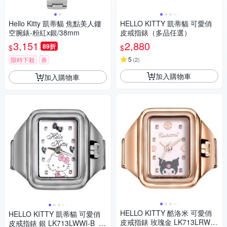
Hello Kitty 凱蒂貓 焦點美人鏤
HELLO KITTY 凱蒂貓 可愛俏
空腕錶-粉紅x銀/38mm
皮戒指錶（多品任選）
3,151
2,880
89折
$
$
5
限時下殺
券
(
2
)
加入購物車
加入購物車
HELLO KITTY 酷洛米 可愛俏
HELLO KITTY 凱蒂貓 可愛俏
皮戒指錶 玫瑰金 LK713LRWI-
皮戒指錶 銀 LK713LWWI-B_20