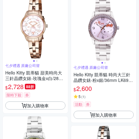
七夕禮遇 原廠公司貨
七夕禮遇 原廠公司貨
Hello Kitty 凱蒂貓 甜美時尚大
Hello Kitty 凱蒂貓 時尚大三針
三針晶鑽女錶-玫瑰金x白/28m
晶鑽女錶-粉x銀/36mm LK691L
m LK707LRWS-V 七夕寵愛季
2,728
WPA-S 七夕寵愛季 送禮推薦
88折
2,600
$
$
送禮推薦
限時下殺
券
5
(
1
)
活動
券
加入購物車
加入購物車