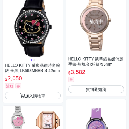
補貨中
HELLO KITTY 凱蒂貓名媛俏麗
手錶-玫瑰金x粉紅/35mm
HELLO KITTY 璀璨晶鑽時尚腕
錶-全黑-LK598MBBB-S-42mm
3,582
$
2,050
$
券
活動
券
貨到通知我
加入購物車