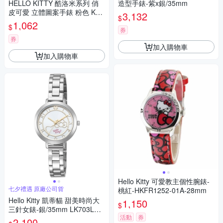
HELLO KITTY 酷洛米系列 俏
造型手錶-紫x銀/35mm
皮可愛 立體圖案手錶 粉色 KT0
3,132
$
81LWPP_30mm
1,062
$
券
券
加入購物車
加入購物車
Hello Kitty 可愛教主個性腕錶-
七夕禮遇 原廠公司貨
桃紅-HKFR1252-01A-28mm
Hello Kitty 凱蒂貓 甜美時尚大
1,150
$
三針女錶-銀/35mm LK703LWK
活動
券
A 七夕寵愛季 送禮推薦
2,100