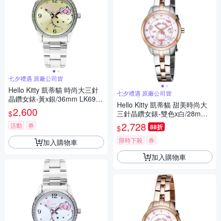
七夕禮遇 原廠公司貨
Hello Kitty 凱蒂貓 時尚大三針
七夕禮遇 原廠公司貨
晶鑽女錶-黃x銀/36mm LK691L
Hello Kitty 凱蒂貓 甜美時尚大
WYA-S 七夕寵愛季 送禮推薦
2,600
$
三針晶鑽女錶-雙色x白/28mm L
K707LTWS 七夕寵愛季 送禮推
2,728
活動
券
88折
$
薦
限時下殺
券
加入購物車
加入購物車