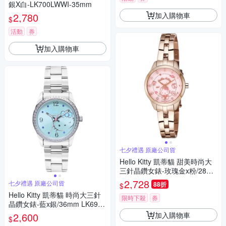
銀X白-LK700LWWI-35mm
加入購物車
2,780
$
活動
券
加入購物車
七夕禮遇 原廠公司貨
Hello Kitty 凱蒂貓 甜美時尚大
三針晶鑽女錶-玫瑰金x粉/28m
m LK707LRPS 七夕寵愛季 送
2,728
七夕禮遇 原廠公司貨
88折
$
禮推薦
Hello Kitty 凱蒂貓 時尚大三針
限時下殺
券
晶鑽女錶-藍x銀/36mm LK691L
WNA 七夕寵愛季 送禮推薦
加入購物車
2,600
$