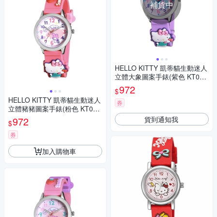
補貨中
HELLO KITTY 凱蒂貓生動迷人
立體大象圖案手錶(紫色 KT077
LWPV)
972
$
HELLO KITTY 凱蒂貓生動迷人
券
立體豬豬圖案手錶(粉色 KT077
LWWR)
貨到通知我
972
$
券
加入購物車