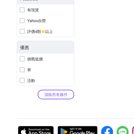
有現貨
Yahoo自營
評價4顆
以上
優惠
挑戰低價
券
活動
清除所有條件