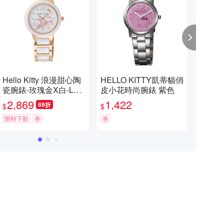
【百科良品】保鮮餐盒餐具、水壺 優惠中
鎮金店 黃
Hello Kitty 浪漫甜心陶
HELLO KITTY凱蒂貓俏
HEL
瓷腕錶-玫瑰金X白-LK7
皮小花時尚腕錶 紫色
甜美
滿$99出貨
滿
06LRWW-32mm
夕浪
2,869
1,422
1,
89折
$
$
$
限時下殺
券
券
活動