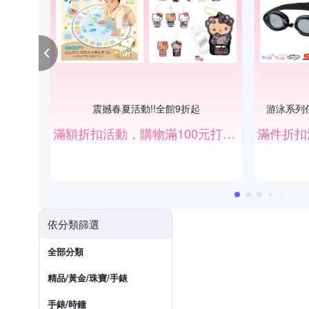
震撼春夏活動!!全館9折起
游泳系列
滿額折扣活動，購物滿100元打9折。
依分類篩選
全部分類
精品/黃金/珠寶/手錶
手錶/時鐘