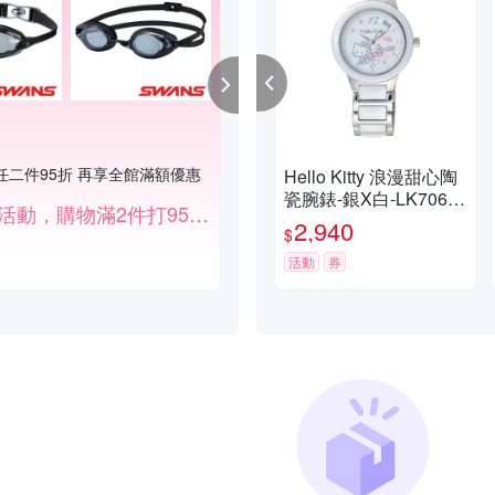
任二件95折 再享全館滿額優惠
寵物飼料用品滿額84折
Hello Kitty 浪漫甜心陶
瓷腕錶-銀X白-LK706L
滿件折扣活動，購物滿2件打95折。
滿$588享84折
WWW-32mm
2,940
$
活動
券