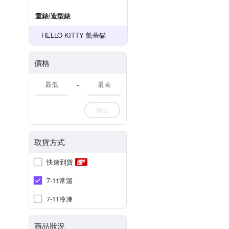
童錶/造型錶
HELLO KITTY 凱蒂貓
價格
-
確定
取貨方式
快速到貨
7-11常溫
7-11冷凍
商品狀況