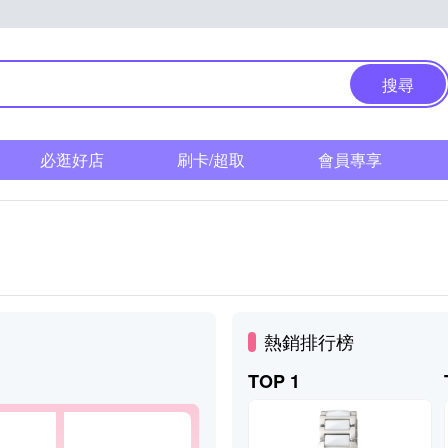
搜尋
必逛好店
刷卡/超取
會員專享
熱銷排行榜
TOP 1