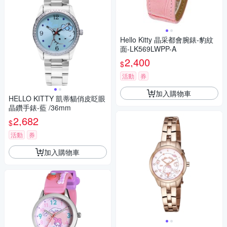
Hello Kitty 晶采都會腕錶-豹紋
面-LK569LWPP-A
2,400
$
活動
券
加入購物車
HELLO KITTY 凱蒂貓俏皮眨眼
晶鑽手錶-藍 /36mm
2,682
$
活動
券
加入購物車