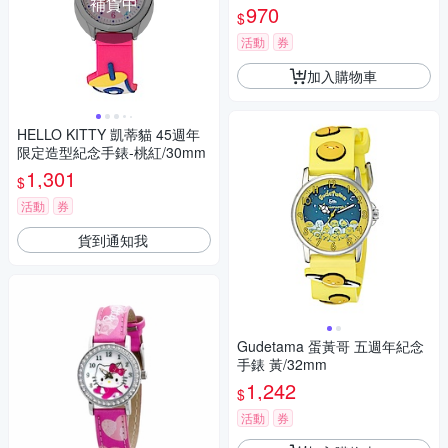
補貨中
970
$
活動
券
加入購物車
HELLO KITTY 凱蒂貓 45週年
限定造型紀念手錶-桃紅/30mm
1,301
$
活動
券
貨到通知我
Gudetama 蛋黃哥 五週年紀念
手錶 黃/32mm
1,242
$
活動
券