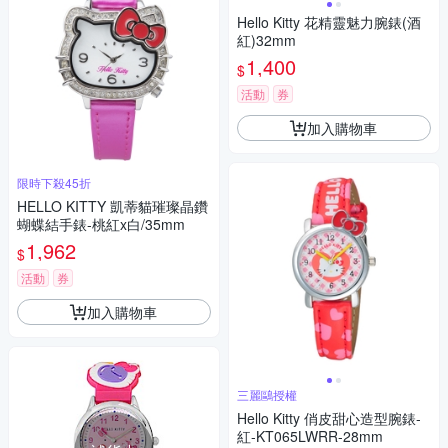
Hello Kitty 花精靈魅力腕錶(酒
紅)32mm
1,400
$
活動
券
加入購物車
限時下殺45折
HELLO KITTY 凱蒂貓璀璨晶鑽
蝴蝶結手錶-桃紅x白/35mm
1,962
$
活動
券
加入購物車
三麗鷗授權
Hello Kitty 俏皮甜心造型腕錶-
紅-KT065LWRR-28mm