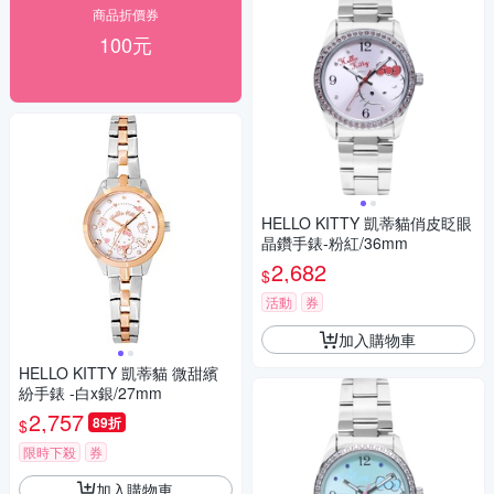
商品折價券
100元
HELLO KITTY 凱蒂貓俏皮眨眼
晶鑽手錶-粉紅/36mm
2,682
$
活動
券
加入購物車
HELLO KITTY 凱蒂貓 微甜繽
紛手錶 -白x銀/27mm
2,757
89折
$
限時下殺
券
加入購物車