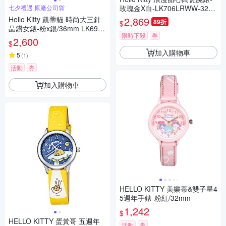
七夕禮遇 原廠公司貨
玫瑰金X白-LK706LRWW-32m
m
Hello Kitty 凱蒂貓 時尚大三針
2,869
89折
$
晶鑽女錶-粉x銀/36mm LK691L
限時下殺
券
WPA-S 七夕寵愛季 送禮推薦
2,600
$
加入購物車
5
(
1
)
活動
券
加入購物車
HELLO KITTY 美樂蒂&雙子星4
5週年手錶-粉紅/32mm
1,242
$
HELLO KITTY 蛋黃哥 五週年
活動
券