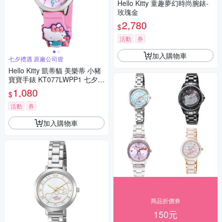
Hello Kitty 童趣夢幻時尚腕錶-
玫瑰金
2,780
$
活動
券
加入購物車
七夕禮遇 原廠公司貨
Hello Kitty 凱蒂貓 美樂蒂 小豬
寶寶手錶 KT077LWPP1 七夕寵
愛季 送禮推薦
1,080
$
活動
券
加入購物車
商品折價券
150元