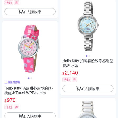
活動
券
加入購物車
Hello Kitty 招牌貓臉線條感造型
腕錶-水藍
2,140
$
活動
券
三麗鷗授權
Hello Kitty 俏皮甜心造型腕錶-
加入購物車
桃紅-KT065LWPP-28mm
970
$
活動
券
加入購物車