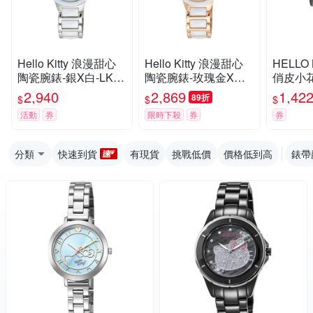
Hello Kitty 浪漫甜心
Hello Kitty 浪漫甜心
HELLO
陶瓷腕錶-銀X白-LK70
陶瓷腕錶-玫瑰金X白-
俏皮小
6LWWW-32mm
LK706LRWW-32mm
色
2,940
2,869
1,42
89折
$
$
$
活動
券
限時下殺
券
券
分類
快速到貨
有現貨
挑戰低價
價格低到高
錶帶