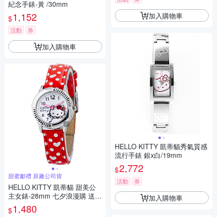
紀念手錶-黃 /30mm
1,152
加入購物車
$
活動
券
加入購物車
HELLO KITTY 凱蒂貓秀氣質感
流行手錶 銀x白/19mm
2,772
$
甜蜜獻禮 原廠公司貨
活動
券
HELLO KITTY 凱蒂貓 甜美公
主女錶-28mm 七夕浪漫購 送禮
加入購物車
首選
1,480
$