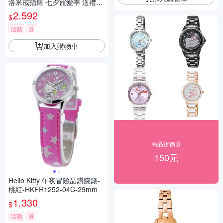
洛米戒指錶 七夕寵愛季 送禮推
薦-玫瑰金 LK713LRWI-A
2,592
$
活動
券
加入購物車
商品折價券
150元
Hello Kitty 午夜冒險晶鑽腕錶-
桃紅-HKFR1252-04C-29mm
1,330
$
活動
券