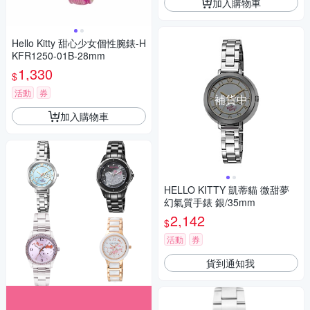
加入購物車
Hello Kitty 甜心少女個性腕錶-H
KFR1250-01B-28mm
1,330
$
活動
券
補貨中
加入購物車
HELLO KITTY 凱蒂貓 微甜夢
幻氣質手錶 銀/35mm
2,142
$
活動
券
貨到通知我