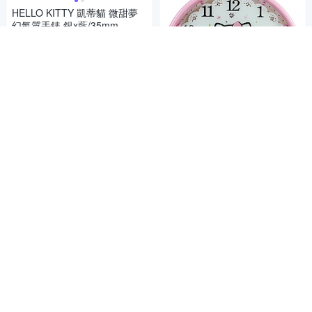
HELLO KITTY 凱蒂貓 微甜夢
幻氣質手錶 銀x藍/35mm
2,142
$
活動
券
加入購物車
掃描機芯 三麗鷗授權
HELLO KITTY 甜蜜粉超靜音掛
鐘 JM-W598KT-B
899
$
活動
券
加入購物車
HELLO KITTY 凱蒂貓 微甜繽
紛手錶 -白x玫瑰金x紫/27mm
2,757
89折
$