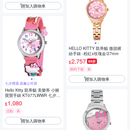
加入購物車
HELLO KITTY 凱蒂貓 微甜繽
紛手錶 -粉紅x玫瑰金/27mm
2,757
89折
$
限時下殺
券
加入購物車
七夕禮遇 原廠公司貨
Hello Kitty 凱蒂貓 美樂蒂 小豬
寶寶手錶 KT077LWWR 七夕寵
愛季 送禮推薦
1,080
$
活動
券
加入購物車