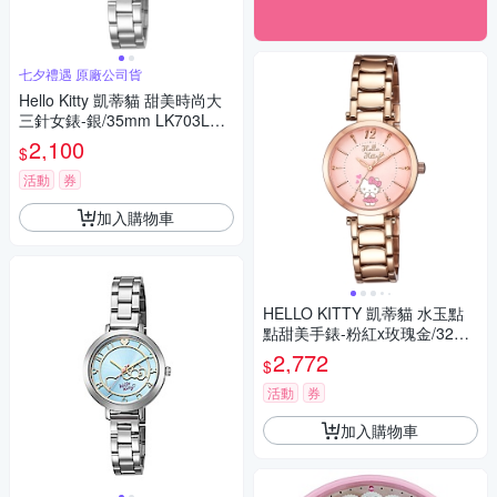
七夕禮遇 原廠公司貨
Hello Kitty 凱蒂貓 甜美時尚大
三針女錶-銀/35mm LK703LWK
A 七夕寵愛季 送禮推薦
2,100
$
活動
券
加入購物車
HELLO KITTY 凱蒂貓 水玉點
點甜美手錶-粉紅x玫瑰金/32m
m
2,772
$
活動
券
加入購物車