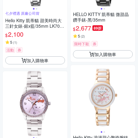
七夕禮遇 原廠公司貨
HELLO KITTY 凱蒂貓 微甜晶
鑽手錶-黑/35mm
Hello Kitty 凱蒂貓 甜美時尚大
三針女錶-銀x藍/35mm LK703L
2,677
89折
$
WNA 七夕寵愛季 送禮推薦
2,100
$
5
(
2
)
5
(
1
)
限時下殺
券
活動
券
加入購物車
加入購物車
Hello Kitty 浪漫甜心陶瓷腕錶-