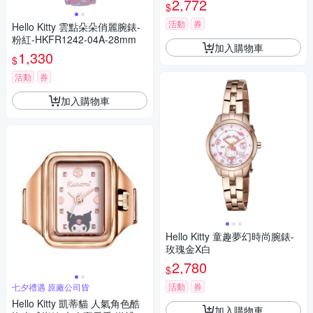
2,772
$
活動
券
Hello Kitty 雲點朵朵俏麗腕錶-
粉紅-HKFR1242-04A-28mm
加入購物車
1,330
$
活動
券
加入購物車
Hello Kitty 童趣夢幻時尚腕錶-
玫瑰金X白
2,780
$
活動
券
七夕禮遇 原廠公司貨
Hello Kitty 凱蒂貓 人氣角色酷
加入購物車