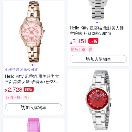
Hello Kitty 凱蒂貓 焦點美人鏤
空腕錶-粉紅x銀/38mm
3,151
89折
$
限時下殺
券
加入購物車
七夕禮遇 原廠公司貨
Hello Kitty 凱蒂貓 甜美時尚大
三針晶鑽女錶-玫瑰金x粉/28m
m LK707LRPS 七夕寵愛季 送
2,728
88折
$
禮推薦
限時下殺
券
加入購物車