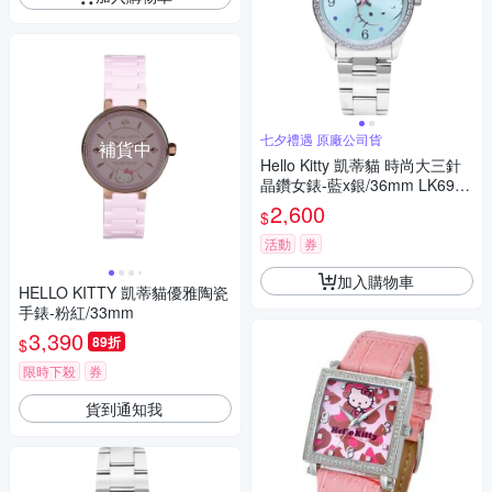
七夕禮遇 原廠公司貨
補貨中
Hello Kitty 凱蒂貓 時尚大三針
晶鑽女錶-藍x銀/36mm LK691L
WNA 七夕寵愛季 送禮推薦
2,600
$
活動
券
加入購物車
HELLO KITTY 凱蒂貓優雅陶瓷
手錶-粉紅/33mm
3,390
89折
$
限時下殺
券
貨到通知我