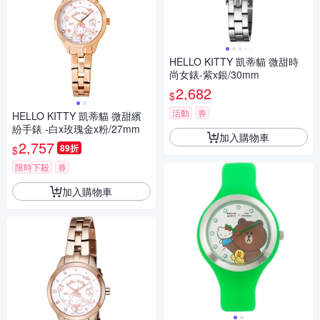
HELLO KITTY 凱蒂貓 微甜時
尚女錶-紫x銀/30mm
2,682
$
活動
券
HELLO KITTY 凱蒂貓 微甜繽
紛手錶 -白x玫瑰金x粉/27mm
加入購物車
2,757
89折
$
限時下殺
券
加入購物車