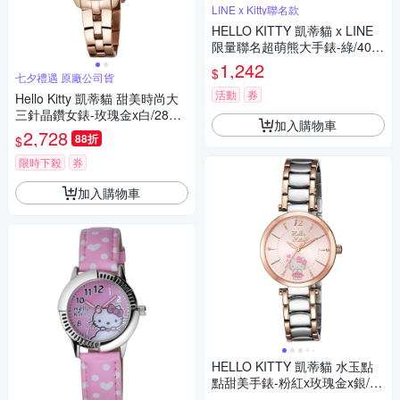
LINE x Kitty聯名款
HELLO KITTY 凱蒂貓 x LINE
限量聯名超萌熊大手錶-綠/40m
m
1,242
$
七夕禮遇 原廠公司貨
活動
券
Hello Kitty 凱蒂貓 甜美時尚大
三針晶鑽女錶-玫瑰金x白/28m
加入購物車
m LK707LRWS-V 七夕寵愛季
2,728
88折
$
送禮推薦
限時下殺
券
加入購物車
HELLO KITTY 凱蒂貓 水玉點
點甜美手錶-粉紅x玫瑰金x銀/32
mm