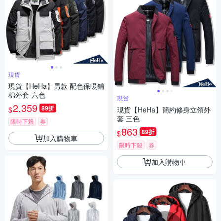
現貨
現貨【HeHa】男款 配色保暖鋪
棉外套-六色
現貨
2,359
89折
$
現貨【HeHa】簡約修身立領外
套 三色
限時下殺
券
863
89折
$
加入購物車
限時下殺
券
加入購物車