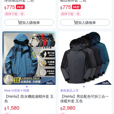
球領潮流外套 二色
帽百搭外套 二色
775
775
89折
89折
$
$
限時下殺
券
限時下殺
券
加入購物車
加入購物車
New in現貨十預購
春秋新品上市
【HeHa】防水機能連帽外套 五
【HeHa】男款配色可拆三合一
色
保暖外套 五色
1,580
2,980
$
$