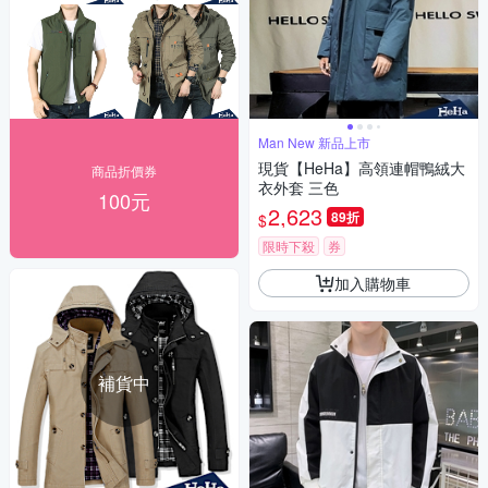
Man New 新品上市
現貨【HeHa】高領連帽鴨絨大
商品折價券
衣外套 三色
100元
2,623
89折
$
限時下殺
券
加入購物車
補貨中