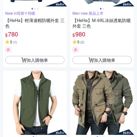
New in現貨十預購
Man new 新品上市
【HeHa】輕薄連帽防曬外套 三
【HeHa】M-9XL冰絲透氣防曬
色
外套 三色
780
980
$
$
5
5
(
1
)
(
2
)
券
券
加入購物車
加入購物車