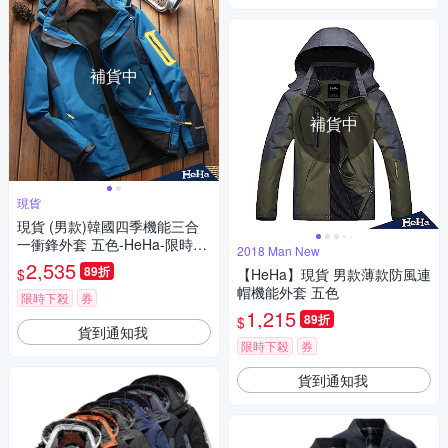
補貨中
補貨中
現貨
現貨 (男款)韓國四季機能三合
一衝鋒外套 五色-HeHa-限時下
2018 Man New
殺
2,535
89折
$
【HeHa】現貨 男款薄款防風連
帽機能外套 五色
限時下殺
券
1,215
89折
$
貨到通知我
限時下殺
券
貨到通知我