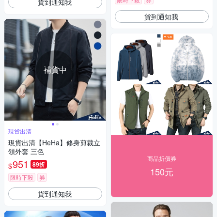
貨到通知我
貨到通知我
補貨中
現貨出清
現貨出清【HeHa】修身剪裁立
領外套 三色
商品折價券
951
89折
$
150元
限時下殺
券
貨到通知我