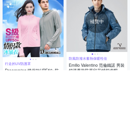
補貨中
防風防潑水蓄熱保暖性佳
行走的UV防護罩
Emilio Valentino 范倫鐵諾 男裝
Dreamming 情侶款UPF50+防
鎖溫蓄熱防風印花鋪棉連帽外
曬冰暴衣 輕薄 涼感-共二款
套-藍(15-3K7987)
1,794
$1,962
$
499
$
5
(
1
)
5
(
7
)
限時下殺
券
活動
券
貨到通知我
加入購物車