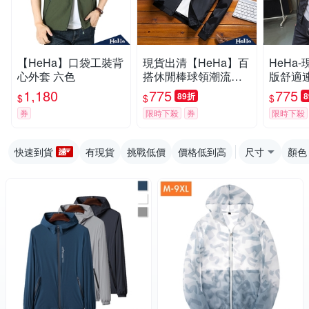
【HeHa】口袋工裝背
現貨出清【HeHa】百
HeHa
心外套 六色
搭休閒棒球領潮流外
版舒適
套 二色
二色
1,180
775
775
89折
$
$
$
券
限時下殺
券
限時下殺
快速到貨
有現貨
挑戰低價
價格低到高
尺寸
顏色