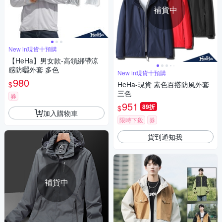
補貨中
New in現貨十預購
【HeHa】男女款-高領綁帶涼
感防曬外套 多色
New in現貨十預購
980
$
HeHa-現貨 素色百搭防風外套
三色
券
951
89折
$
加入購物車
限時下殺
券
貨到通知我
補貨中