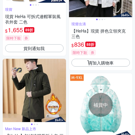
現貨
現貨 HeHa 可拆式連帽軍裝風
衣外套 二色
現貨出清
1,655
89折
$
【HeHa】現貨 拼色立領夾克
三色
限時下殺
券
836
88折
$
貨到通知我
限時下殺
券
加入購物車
補貨中
Man New 新品上市