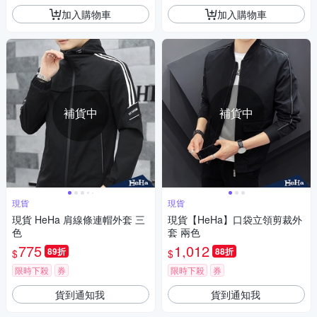
加入購物車
加入購物車
補貨中
補貨中
現貨
現貨
現貨 HeHa 肩線條連帽外套 三
現貨【HeHa】口袋立領剪裁外
色
套 兩色
775
1,012
89折
88折
$
$
限時下殺
券
限時下殺
券
貨到通知我
貨到通知我