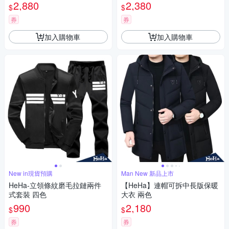
2,880
2,380
$
$
券
券
加入購物車
加入購物車
New in現貨預購
Man New 新品上市
HeHa-立領條紋磨毛拉鏈兩件
【HeHa】連帽可拆中長版保暖
式套裝 四色
大衣 兩色
990
2,180
$
$
券
券