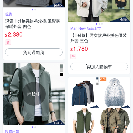
現貨
現貨 HeHa男款-秋冬防風禦寒
保暖外套 四色
Man New 新品上市
2,380
$
【HeHa】男女款戶外拼色供裝
外套 三色
券
1,780
$
貨到通知我
券
加入購物車
補貨中
現貨出清