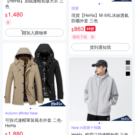
【HeHa】加絨連帽長版大衣 三
色
現貨
1,480
$
現貨【HeHa】M-9XL冰絲透氣
防曬外套 三色
券
863
89折
$
加入購物車
限時下殺
券
貨到通知我
Autumn,Winter New
可拆式連帽軍裝風衣外套 二色-
HeHa
New in現貨十預購
1,880
$
HeHa -棉質口袋連帽外套 三色