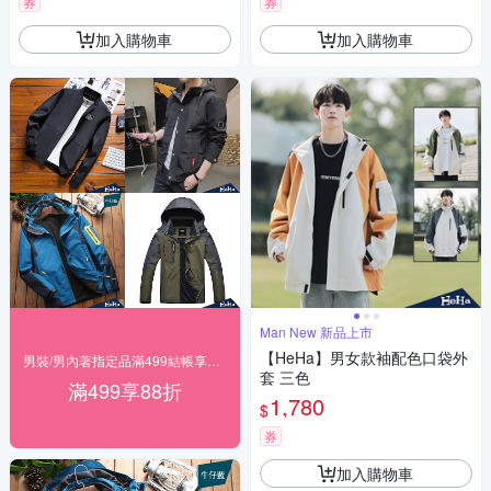
券
券
加入購物車
加入購物車
Man New 新品上市
【HeHa】男女款袖配色口袋外
男裝/男內著指定品滿499結帳享88折
套 三色
滿499享88折
1,780
$
券
加入購物車