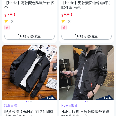
【HeHa】薄款配色防曬外套 四
【HeHa】男款素面速乾連帽防
色
曬外套 兩色
780
880
$
$
3
3
(
2
)
(
2
)
券
券
加入購物車
加入購物車
現貨出清
New in現貨
現貨出清【HeHa】百搭休閒棒
HeHa-現貨 早秋款韓版舒適連