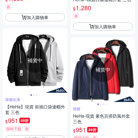
1,280
券
$
券
加入購物車
加入購物車
補貨中
補貨中
現貨出清
【HeHa】現貨 前插口袋連帽外
現貨
套 三色
HeHa-現貨 素色百搭防風外套
951
89折
$
三色
951
限時下殺
券
89折
$
限時下殺
券