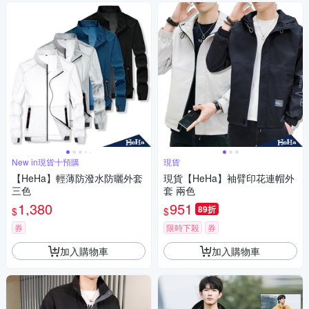
New in現貨十預購
現貨
【HeHa】輕薄防潑水防曬外套
現貨【HeHa】袖臂印花連帽外
三色
套 兩色
1,380
951
89折
$
$
券
限時下殺
券
加入購物車
加入購物車