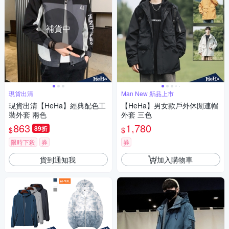
補貨中
現貨出清
Man New 新品上市
現貨出清【HeHa】經典配色工
【HeHa】男女款戶外休閒連帽
裝外套 兩色
外套 三色
863
1,780
89折
$
$
限時下殺
券
券
貨到通知我
加入購物車