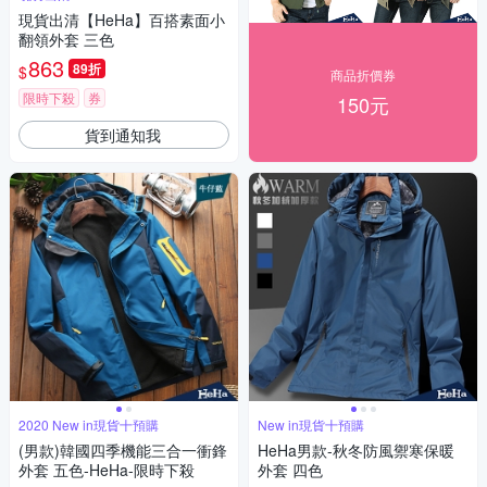
現貨出清【HeHa】百搭素面小
翻領外套 三色
863
89折
$
商品折價券
限時下殺
券
150元
貨到通知我
2020 New in現貨十預購
New in現貨十預購
(男款)韓國四季機能三合一衝鋒
HeHa男款-秋冬防風禦寒保暖
外套 五色-HeHa-限時下殺
外套 四色