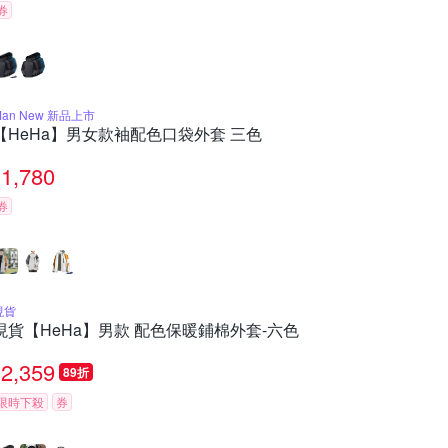
券
Man New 新品上市
【HeHa】男女款袖配色口袋外套 三色
1,780
券
現貨
現貨【HeHa】男款 配色保暖鋪棉外套-六色
2,359
89折
限時下殺
券