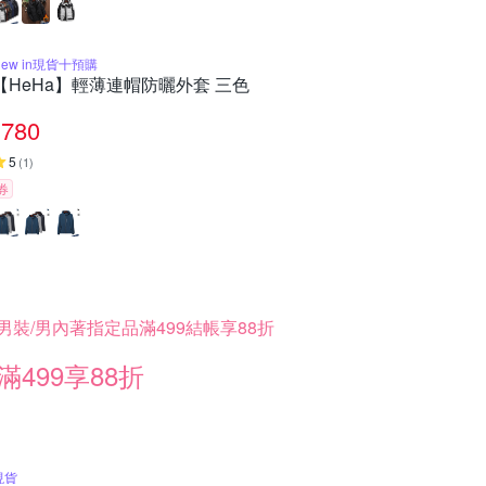
New in現貨十預購
【HeHa】輕薄連帽防曬外套 三色
780
5
(
1
)
券
男裝/男內著指定品滿499結帳享88折
滿499享88折
現貨