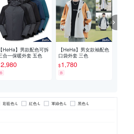
【HeHa】男款配色可拆
【HeHa】男女款袖配色
現貨
三合一保暖外套 五色
口袋外套 三色
能三
He
2,980
1,780
2,
$
$
$
券
券
限時
彩藍色-L
紅色-L
軍綠色-L
黑色-L
外套