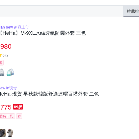
推薦排
Man new 新品上市
【HeHa】M-9XL冰絲透氣防曬外套 三色
980
5
(
2
)
券
ew in現貨
HeHa-現貨 早秋款韓版舒適連帽百搭外套 二色
775
89折
限時下殺
券