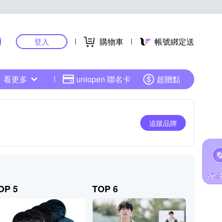
購物車
帳號綁定送
登入
看更多
uniopen 聯名卡
超贈點
追蹤品牌
OP 5
TOP 6
TOP