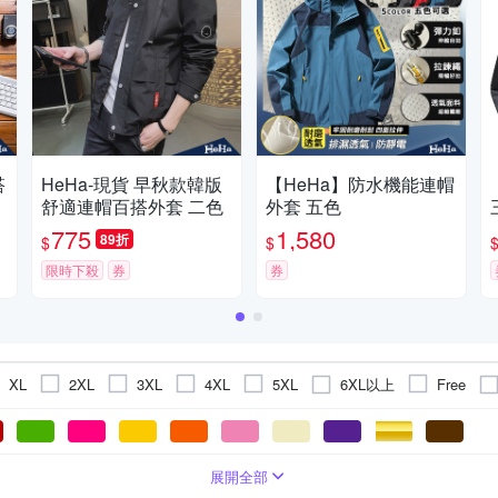
搭
HeHa-現貨 早秋款韓版
【HeHa】防水機能連帽
舒適連帽百搭外套 二色
外套 五色
775
1,580
89折
$
$
限時下殺
券
券
6XL以上
XL
2XL
3XL
4XL
5XL
Free
拼接
防曬外套
文字
風衣
圖騰/塗鴉
鋪棉外套
條紋
刷毛外套
大衣
背心
展開全部