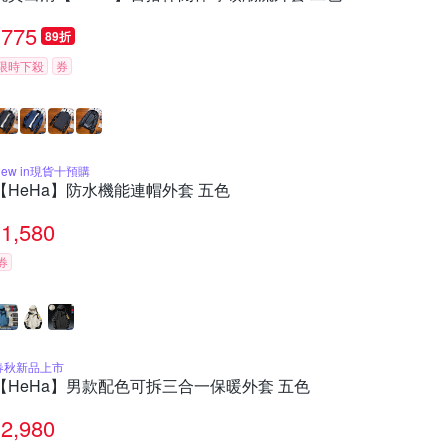
775
89折
限時下殺
券
New in現貨十預購
【HeHa】防水機能連帽外套 五色
1,580
券
春秋新品上市
【HeHa】男款配色可拆三合一保暖外套 五色
2,980