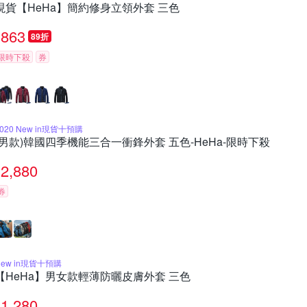
現貨【HeHa】簡約修身立領外套 三色
863
89折
限時下殺
券
2020 New in現貨十預購
(男款)韓國四季機能三合一衝鋒外套 五色-HeHa-限時下殺
2,880
券
New in現貨十預購
【HeHa】男女款輕薄防曬皮膚外套 三色
1,280