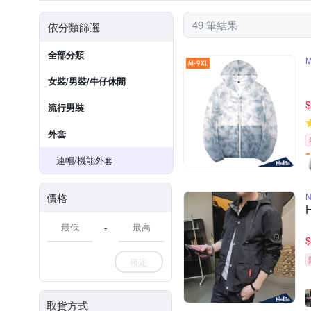
49 筆結果
依分類篩選
全部分類
女裝/男裝/牛仔休閒
$
流行男裝
外套
連帽/​機​能​外套
價格
N
-
$
確定
取貨方式