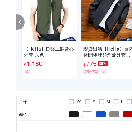
【HeHa】口袋工裝背心
現貨出清【HeHa】百
外套 六色
休閒棒球領潮流外套 二
色
1,180
775
89折
$
$
券
限時下殺
券
XS
S
M
L
尺寸
顏色
連帽外套
素色
男
人造纖維
長袖
正常版型
女
印花
夾克/飛行外套
棉
長版
連帽
款式
風格元素
適用性別
主材質
袖長
版型