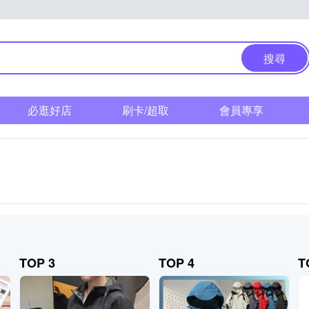
搜尋
必逛好店
刷卡/超取
會員專享
TOP 3
TOP 4
T