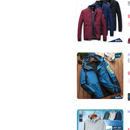
$
$
$