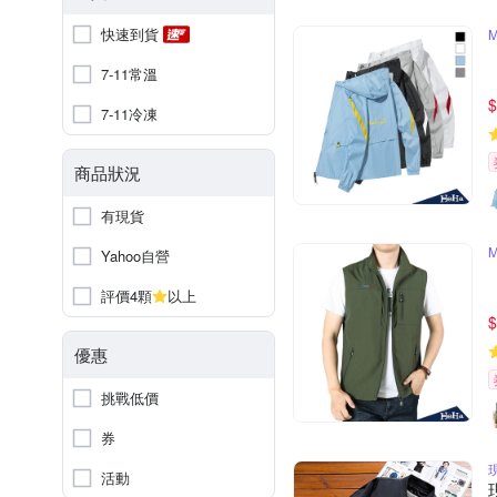
快速到貨
7-11常溫
$
7-11冷凍
商品狀況
有現貨
Yahoo自營
評價4顆
以上
$
優惠
挑戰低價
券
活動