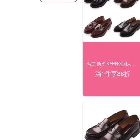
馬汀 勃肯 KEEN休閒大牌結帳再享88折
滿1件享88折