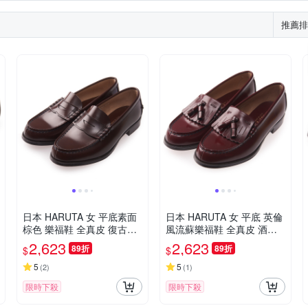
推薦排
日本 HARUTA 女 平底素面
日本 HARUTA 女 平底 英倫
棕色 樂福鞋 全真皮 復古經
風流蘇樂福鞋 全真皮 酒紅
典便士 學生鞋 通勤鞋 304
色 質感 復古經典 學生鞋 通
2,623
2,623
89折
89折
$
$
勤鞋 313
5
5
(
2
)
(
1
)
限時下殺
限時下殺