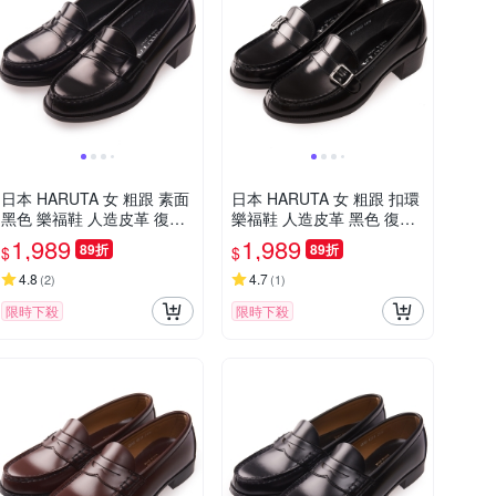
日本 HARUTA 女 粗跟 素面
日本 HARUTA 女 粗跟 扣環
黑色 樂福鞋 人造皮革 復古
樂福鞋 人造皮革 黑色 復古
經典便士 學生鞋 通勤鞋 46
經典 學生鞋 通勤鞋 4600
1,989
1,989
89折
89折
$
$
03
4.8
4.7
(
2
)
(
1
)
限時下殺
限時下殺