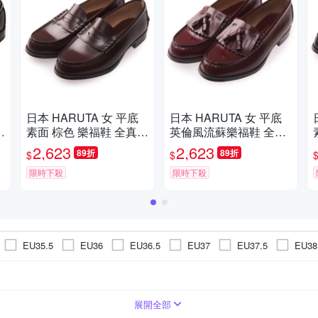
日本 HARUTA 女 平底
日本 HARUTA 女 平底
皮
素面 棕色 樂福鞋 全真皮
英倫風流蘇樂福鞋 全真
鞋
復古經典便士 學生鞋 通
皮 酒紅色 質感 復古經典
2,623
2,623
89折
89折
$
$
勤鞋 304
學生鞋 通勤鞋 313
限時下殺
限時下殺
EU35.5
EU36
EU36.5
EU37
EU37.5
EU38
其他
4
24.5
25
JP25.5
展開全部