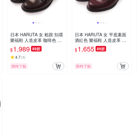
日本 HARUTA 女 粗跟 扣環
日本 HARUTA 女 平底素面
樂福鞋 人造皮革 咖啡色 復
酒紅色 樂福鞋 人造皮革 復
古經典 學生鞋 通勤鞋 4600
古經典便士 學生鞋 通勤鞋 4
1,989
1,655
89折
89折
$
$
514
4.7
(
1
)
限時下殺
限時下殺