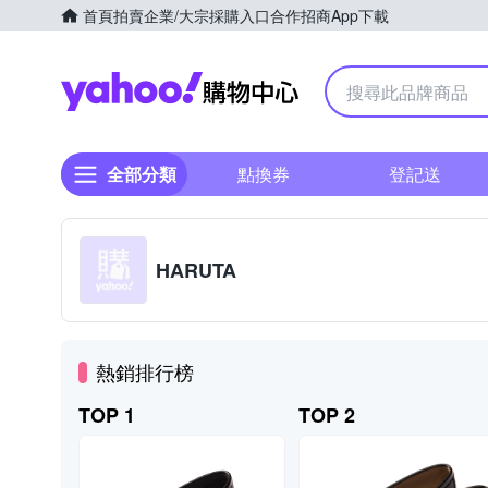
首頁
拍賣
企業/大宗採購入口
合作招商
App下載
Yahoo購物中心
全部分類
點換券
登記送
HARUTA
熱銷排行榜
TOP 1
TOP 2