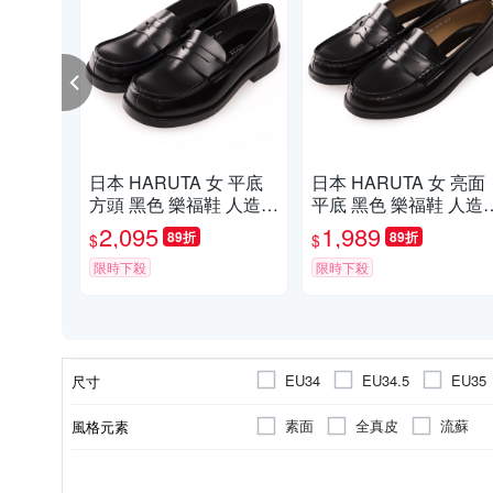
日本 HARUTA 女 平底
日本 HARUTA 女 亮面
方頭 黑色 樂福鞋 人造皮
平底 黑色 樂福鞋 人造
革 復古經典便士 學生鞋
革 復古經典便士 學生
2,095
1,989
89折
89折
$
$
通勤鞋 4900
通勤鞋 4505
限時下殺
限時下殺
EU34
EU34.5
EU35
尺寸
22.5
23
23.5
2
素面
全真皮
流蘇
風格元素
人造皮革
正常
女
人造皮革
人造皮革
牛皮
牛皮
內裡材質
版型
顏色
適用性別
鞋面材質
鞋墊材質