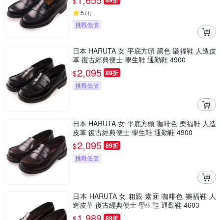
$
89折
5
(
1
)
挑戰低價
日本 HARUTA 女 平底方頭 黑色 樂福鞋 人造皮
革 復古經典便士 學生鞋 通勤鞋 4900
2,095
$
89折
挑戰低價
日本 HARUTA 女 平底方頭 咖啡色 樂福鞋 人造
皮革 復古經典便士 學生鞋 通勤鞋 4900
2,095
$
89折
挑戰低價
日本 HARUTA 女 粗跟 素面 咖啡色 樂福鞋 人
造皮革 復古經典便士 學生鞋 通勤鞋 4603
1,989
$
89折