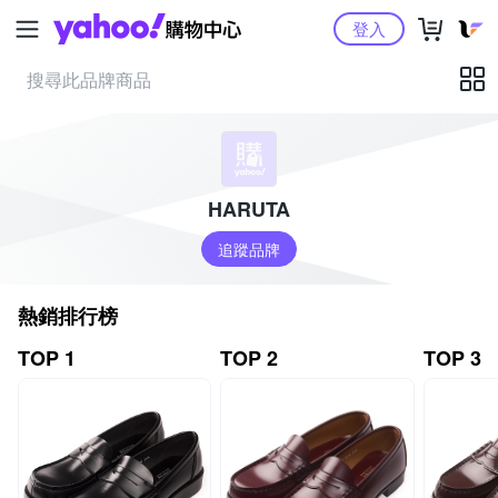
Yahoo購物中心
登入
HARUTA
追蹤品牌
熱銷排行榜
TOP 1
TOP 2
TOP 3