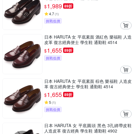
1,989
$
89折
4.7
(
1
)
挑戰低價
日本 HARUTA 女 平底素面 酒紅色 樂福鞋 人造
皮革 復古經典便士 學生鞋 通勤鞋 4514
1,655
$
89折
挑戰低價
日本 HARUTA 女 平底素面 棕色 樂福鞋 人造皮
革 復古經典便士 學生鞋 通勤鞋 4514
1,655
$
89折
5
(
1
)
挑戰低價
日本 HARUTA 女 平底圓頭 黑色 3孔綁帶皮鞋
人造皮革 復古經典 學生鞋 通勤鞋 4902