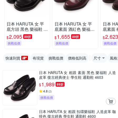
日本 HARUTA 女 平
日本 HARUTA 女 平
日本 HA
底方頭 黑色 樂福鞋 人
底素面 酒紅色 樂福鞋
底素面 
造皮革 復古經典便士
人造皮革 復古經典便
真皮 復
2,095
1,655
2,62
89折
89折
$
$
$
學生鞋 通勤鞋 4900
士 學生鞋 通勤鞋 451
生鞋 通勤
挑戰低價
挑戰低價
挑戰低價
4
快速到貨
有現貨
挑戰低價
價格低到高
尺寸
風格
日本 HARUTA 女 粗跟 素面 黑色 樂福鞋 人造
皮革 復古經典便士 學生鞋 通勤鞋 4603
1,989
$
89折
4.8
(
2
)
挑戰低價
日本 HARUTA 女 粗跟 扣環樂福鞋 人造皮革 咖
啡色 復古經典 學生鞋 通勤鞋 4600