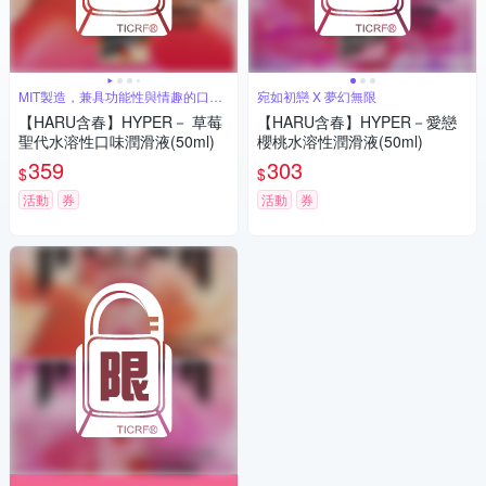
MIT製造，兼具功能性與情趣的口味
宛如初戀 X 夢幻無限
潤滑液
【HARU含春】HYPER－ 草莓
【HARU含春】HYPER－愛戀
聖代水溶性口味潤滑液(50ml)
櫻桃水溶性潤滑液(50ml)
359
303
$
$
活動
券
活動
券