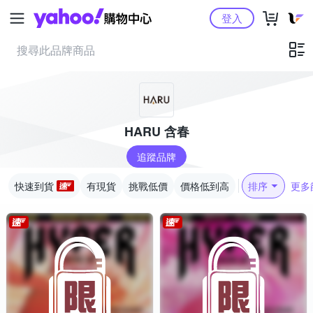
Yahoo購物中心
登入
HARU 含春
追蹤品牌
快速到貨
有現貨
挑戰低價
價格低到高
排序
更多