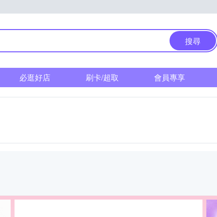
搜尋
必逛好店
刷卡/超取
會員專享