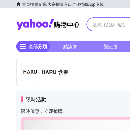
首頁
拍賣
企業/大宗採購入口
合作招商
App下載
Yahoo購物中心
全部分類
點換券
登記送
HARU 含春
限時活動
限時優惠，立即搶購