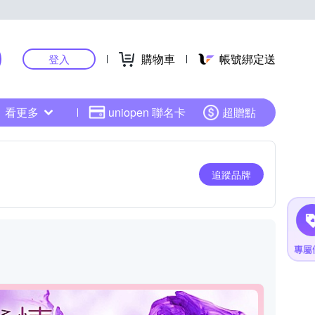
購物車
帳號綁定送
登入
看更多
uniopen 聯名卡
超贈點
追蹤品牌