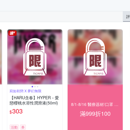
評
宛如初戀 X 夢幻無限
【HARU含春】HYPER－愛
戀櫻桃水溶性潤滑液(50ml)
8/1-8/16 醫療器材/口罩 指定滿999折100
303
$
滿999折100
活動
券