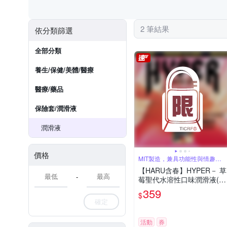
2 筆結果
依分類篩選
全部分類
養生/保健/美體/醫療
醫療/藥品
保險套/潤滑液
潤滑液
價格
MIT製造，兼具功能性與情趣的
口味潤滑液
【HARU含春】HYPER－ 草
-
莓聖代水溶性口味潤滑液(5
0ml)
359
$
確定
活動
券