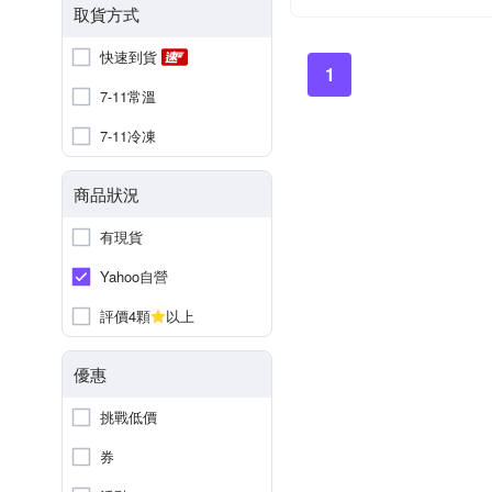
取貨方式
快速到貨
1
7-11常溫
7-11冷凍
商品狀況
有現貨
Yahoo自營
評價4顆
以上
優惠
挑戰低價
券