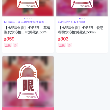
MIT製造，兼具功能性與情趣的口味
宛如初戀 X 夢幻無限
潤滑液
【HARU含春】HYPER－ 草莓
【HARU含春】HYPER－愛戀
聖代水溶性口味潤滑液(50ml)
櫻桃水溶性潤滑液(50ml)
359
303
$
$
活動
券
活動
券