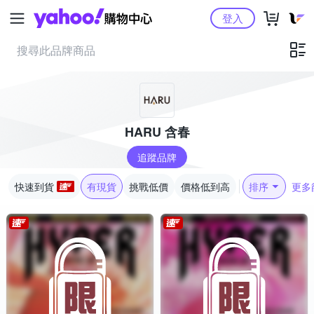
Yahoo購物中心
登入
HARU 含春
追蹤品牌
快速到貨
有現貨
挑戰低價
價格低到高
排序
更多