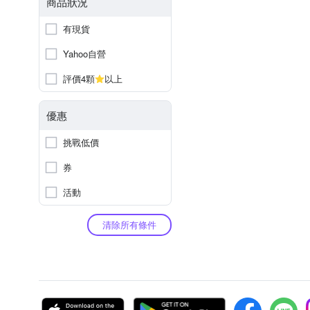
商品狀況
有現貨
Yahoo自營
評價4顆
以上
優惠
挑戰低價
券
活動
清除所有條件