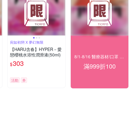
宛如初戀 X 夢幻無限
【HARU含春】HYPER－愛
戀櫻桃水溶性潤滑液(50ml)
8/1-8/16 醫療器材/口罩 指定滿999折100
303
$
滿999折100
活動
券