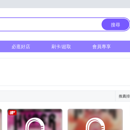
搜尋
必逛好店
刷卡/超取
會員專享
推薦排