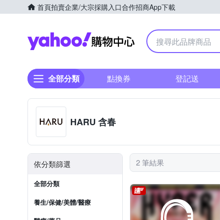
首頁
拍賣
企業/大宗採購入口
合作招商
App下載
Yahoo購物中心
全部分類
點換券
登記送
HARU 含春
2 筆結果
依分類篩選
全部分類
養生/保健/美體/醫療