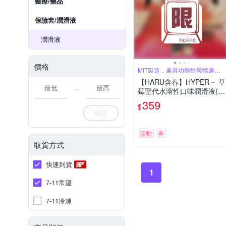
醫療/藥品
保險套/潤滑液
潤滑液
價格
MIT製造，兼具功能性與情趣的
口味潤滑液
【HARU含春】HYPER－ 草
-
莓聖代水溶性口味潤滑液(5
0ml)
359
$
確定
活動
券
取貨方式
快速到貨
1
7-11常溫
7-11冷凍