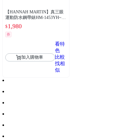
【HANNAH MARTIN】真三眼
運動防水鋼帶錶HM-1453YH~送
精美手環
1,980
$
券
看特
色
比較
加入購物車
找相
似