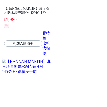
【HANNAH MARTIN】流行簡
約防水鋼帶錶HM-1291G-LY~送
精美手環
1,980
$
券
看特
色
比較
加入購物車
找相
似