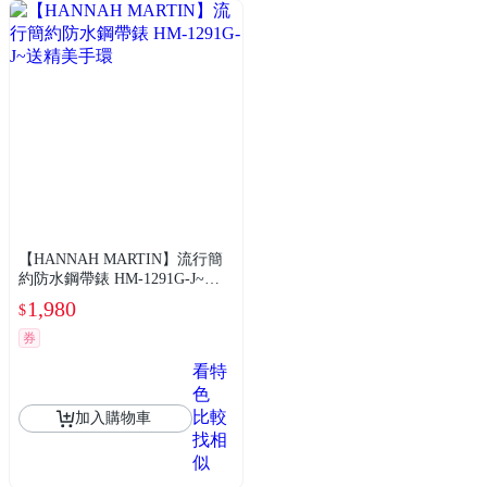
【HANNAH MARTIN】流行簡
約防水鋼帶錶 HM-1291G-J~送
精美手環
1,980
$
券
看特
色
比較
加入購物車
找相
似