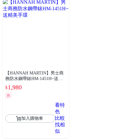
【HANNAH MARTIN】男士商
務防水鋼帶錶HM-1451H~送精
美手環
1,980
$
券
看特
色
比較
加入購物車
找相
似