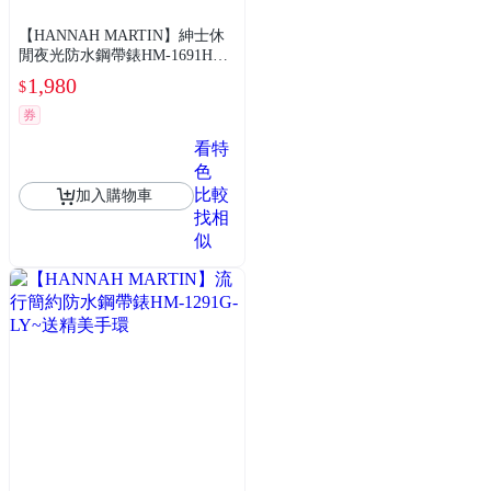
【HANNAH MARTIN】紳士休
閒夜光防水鋼帶錶HM-1691HY~
送精美手環
1,980
$
券
看特
色
比較
加入購物車
找相
似