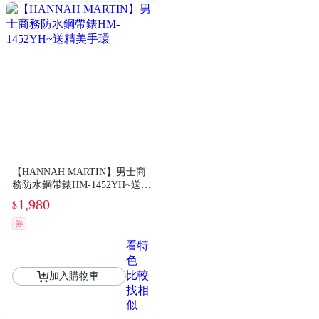
【HANNAH MARTIN】男士商
務防水鋼帶錶HM-1452YH~送精
美手環
1,980
$
券
看特
色
比較
加入購物車
找相
似