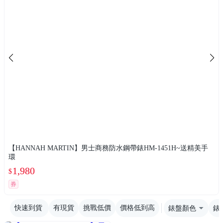
【HANNAH MARTIN】男士商務防水鋼帶錶HM-1451H~送精美手
環
1,980
$
券
快速到貨
有現貨
挑戰低價
價格低到高
錶盤顏色
錶