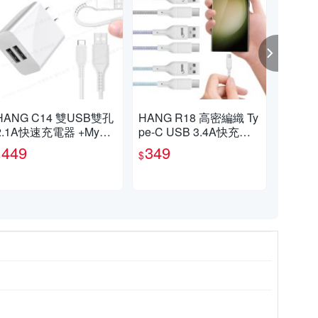
HANG C14 雙USB雙孔
HANG R18 高密編織 Ty
HAN
2.1A快速充電器 +MySty
pe-C USB 3.4A快充充
屬編
le國際認證UL SR超耐
電線100cm-2入
M-
449
349
2
$
$
$
折Type-C充電線-白色組
/ 黑色組