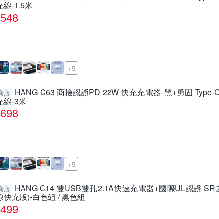
充線-1.5米
548
+5
HANG C63 商檢認證PD 22W 快充充電器-黑+勇固 Type-C t
商店
充線-3米
698
+5
HANG C14 雙USB雙孔2.1A快速充電器+國際UL認證 SR超耐
商店
線快充版)-白色組 / 黑色組
499