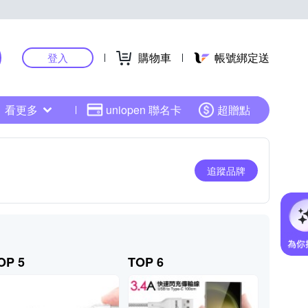
購物車
帳號綁定送
登入
看更多
uniopen 聯名卡
超贈點
追蹤品牌
OP 5
TOP 6
TOP