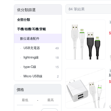
84 筆結果
依分類篩選
全部分類
手機/相機/耳機/穿戴
$
數位週邊配件
USB充電器
49
lightning線
18
type-C線
15
Micro USB線
2
$
價格
-