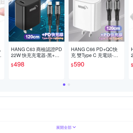
孔
HANG C63 商檢認證PD
HANG C66 PD+QC快
U
22W 快充充電器-黑+勇
充 雙Type C 充電頭-白
i
固 Type-C to Lightning
色+勇固 Type-C to Type-
498
590
$
$
PD耐彎折快充線-1.2米
C耐彎折快充線1.2米
s
Micro USB
150cm
300cm
USB-A
展開全部