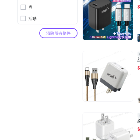
$
券
活動
清除所有條件
$
$