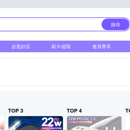
搜尋
必逛好店
刷卡/超取
會員專享
TOP 3
TOP 4
T