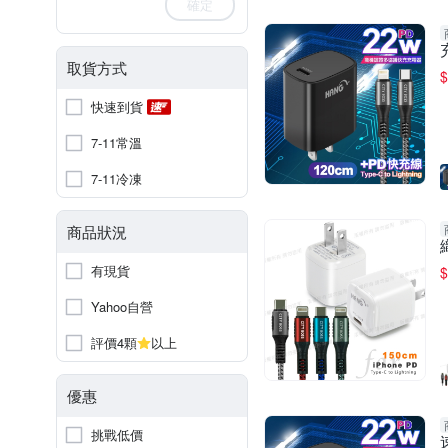
確定
取貨方式
$
快速到貨
7-11常溫
7-11冷凍
商品狀況
有現貨
$
Yahoo自營
評價4顆
以上
優惠
挑戰低價