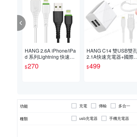
HANG 2.6A iPhone/iPa
HANG C14 雙USB雙
d 系列Lightning 快速充
2.1A快速充電器+國際
電傳輸線 R6-2入
L認證 SR超耐折 Lightn
270
499
$
$
ng充電線(粗線快充版)-
白色組 / 黑色組
充電
傳輸
多合一
功能
usb充電器
手機充電器
種類
2埠
充電傳輸線材
1埠
3埠
充電線
Android
TYPE-C
100cm
200cm
iOS
Lightning(8pin)
Window
25cm
充電埠數
支援系統
適用接頭
顏色
線材類型
線材長度