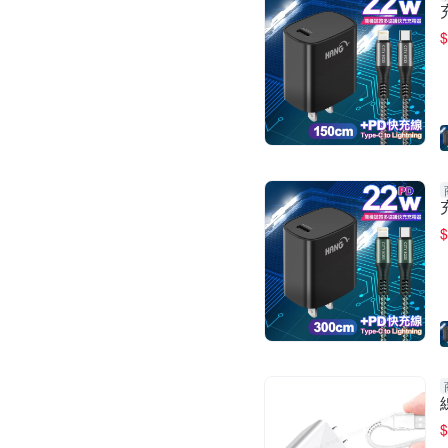
$
$
$