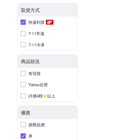
取貨方式
快速到貨
7-11常溫
7-11冷凍
商品狀況
有現貨
Yahoo自營
評價4顆
以上
優惠
挑戰低價
券