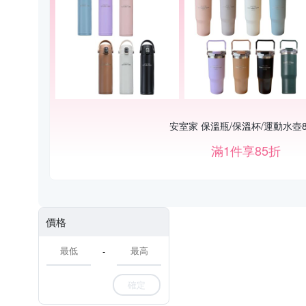
安室家 保溫瓶/保溫杯/運動水壺
滿1件享85折
價格
-
確定