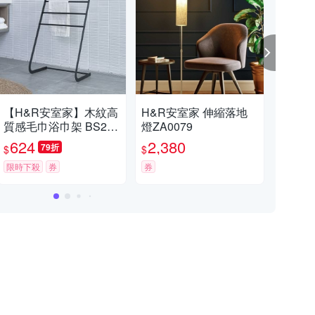
【H&R安室家】木紋高
H&R安室家 伸縮落地
【H
質感毛巾浴巾架 BS213
燈ZA0079
層分
W
車雙
624
2,380
7
79折
$
$
$
117
限時下殺
券
券
限時