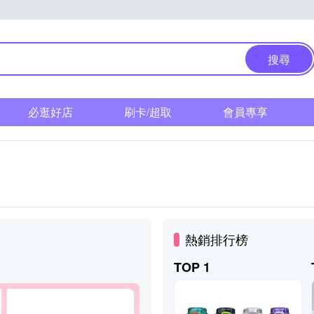
搜尋
必逛好店
刷卡/超取
會員專享
熱銷排行榜
TOP 1