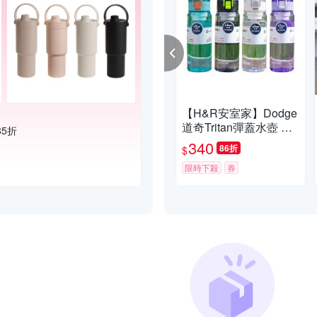
【H&R安室家】Dodge
道奇Tritan彈蓋水壺 運
85折
動水壺680ml(H10)
340
86折
$
限時下殺
券