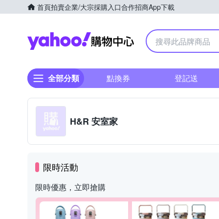
首頁
拍賣
企業/大宗採購入口
合作招商
App下載
Yahoo購物中心
全部分類
點換券
登記送
H&R 安室家
限時活動
限時優惠，立即搶購