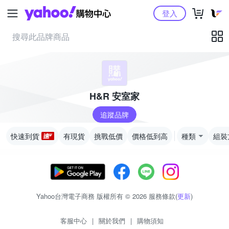
Yahoo購物中心
登入
H&R 安室家
追蹤品牌
快速到貨
有現貨
挑戰低價
價格低到高
種類
組裝
Yahoo台灣電子商務 版權所有 © 2026 服務條款(
更新
)
客服中心
|
關於我們
|
購物須知