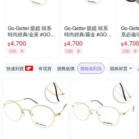
Go-Getter 眼鏡 韓系
Go-Getter 眼鏡 韓系
Go-Ge
時尚經典/金黃 #GO20
時尚經典/霧金 #GO20
系必備/
50 YW
51 MGD
DE
4,700
4,700
4,70
$
$
$
活動
券
活動
券
活動
券
快速到貨
有現貨
挑戰低價
價格低到高
鏡框材質