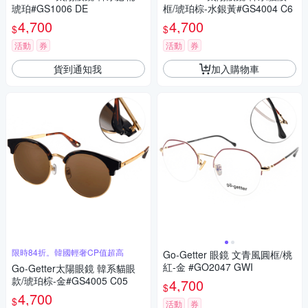
琥珀#GS1006 DE
框/琥珀棕-水銀黃#GS4004 C6
4,700
4,700
$
$
活動
券
活動
券
貨到通知我
加入購物車
限時84折。韓國輕奢CP值超高
Go-Getter 眼鏡 文青風圓框/桃
紅-金 #GO2047 GWI
Go-Getter太陽眼鏡 韓系貓眼
款/琥珀棕-金#GS4005 C05
4,700
$
4,700
$
活動
券