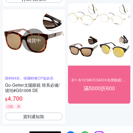
補貨中
限時84折。韓國輕奢CP值超高
8/1~8/12 MK/COACH/名牌眼鏡/agnes b 滿$5000現折600
Go-Getter太陽眼鏡 韓系必備/
滿5000折600
琥珀#GS1008 DE
4,700
$
活動
券
貨到通知我