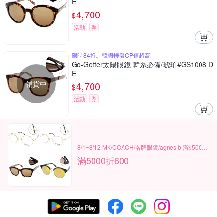
E
4,700
$
活動
券
限時84折。韓國輕奢CP值超高
Go-Getter太陽眼鏡 韓系必備/琥珀#GS1008 D
E
補貨中
4,700
$
活動
券
8/1~8/12 MK/COACH/名牌眼鏡/agnes b 滿$5000現折600
滿5000折600