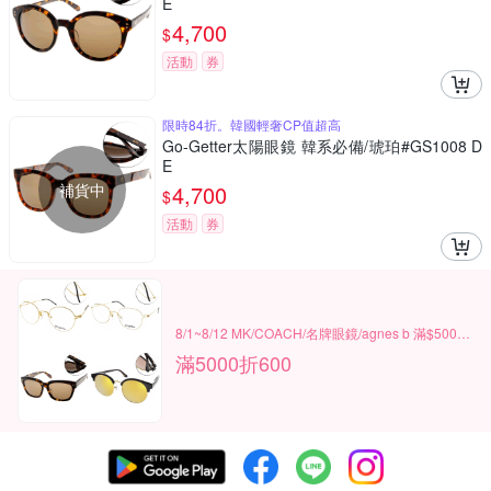
E
4,700
$
活動
券
限時84折。韓國輕奢CP值超高
Go-Getter太陽眼鏡 韓系必備/琥珀#GS1008 D
E
補貨中
4,700
$
活動
券
8/1~8/12 MK/COACH/名牌眼鏡/agnes b 滿$5000現折600
滿5000折600