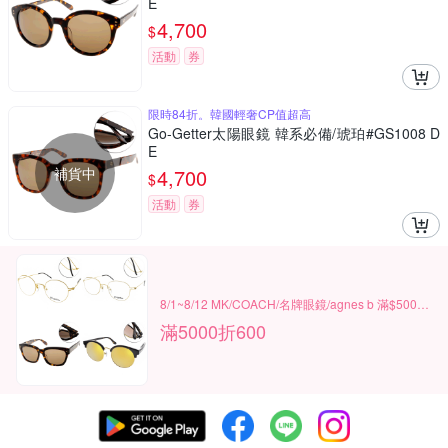
E
4,700
$
活動
券
限時84折。韓國輕奢CP值超高
Go-Getter太陽眼鏡 韓系必備/琥珀#GS1008 D
E
補貨中
4,700
$
活動
券
8/1~8/12 MK/COACH/名牌眼鏡/agnes b 滿$5000現折600
滿5000折600