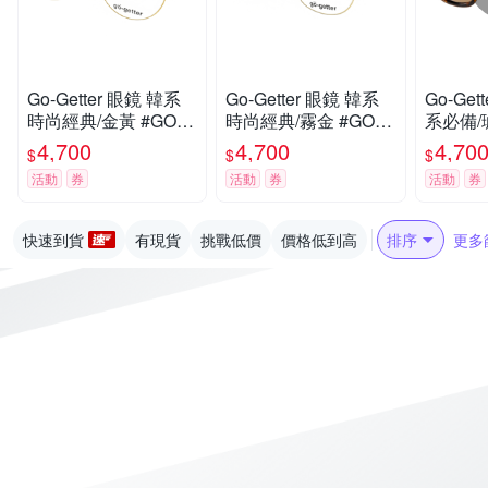
Go-Getter 眼鏡 韓系
Go-Getter 眼鏡 韓系
Go-Ge
時尚經典/金黃 #GO20
時尚經典/霧金 #GO20
系必備/
50 YW
51 MGD
DE
4,700
4,700
4,70
$
$
$
活動
券
活動
券
活動
券
快速到貨
有現貨
挑戰低價
價格低到高
排序
更多