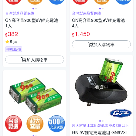
台灣製造品質保障
台灣製造品質保障
GN高容量900型9V鋰充電池 -
GN高容量900型9V鋰充電池 -
1入
4入
382
1,450
$
$
5
(
3
)
加入購物車
挑戰低價
加入購物車
補貨中
超大容量比其他鎳氫電池多3倍以上
GN 9V鋰電充電池組 GN9VXT