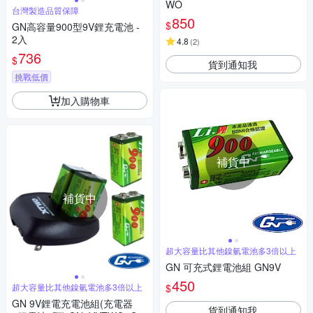
WO
台灣製造品質保障
850
$
GN高容量900型9V鋰充電池 -
2入
4.8
(
2
)
736
$
貨到通知我
挑戰低價
加入購物車
補貨中
補貨中
超大容量比其他鎳氫電池多3倍以上
GN 可充式鋰電池組 GN9V
450
$
超大容量比其他鎳氫電池多3倍以上
GN 9V鋰電充電池組(充電器
貨到通知我