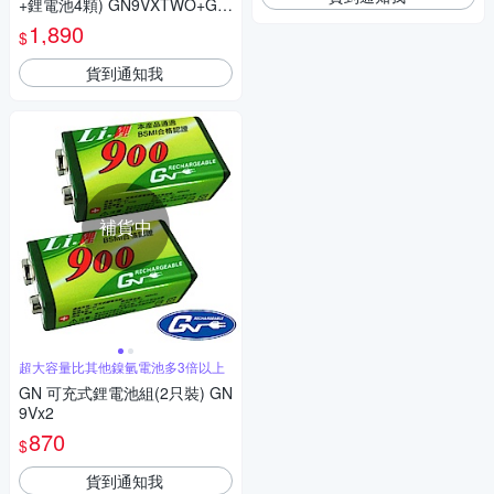
+鋰電池4顆) GN9VXTWO+GN
9V x3
1,890
$
貨到通知我
補貨中
超大容量比其他鎳氫電池多3倍以上
GN 可充式鋰電池組(2只裝) GN
9Vx2
870
$
貨到通知我