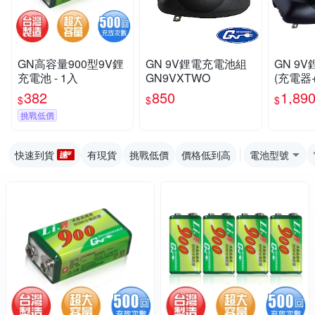
GN高容量900型9V鋰
GN 9V鋰電充電池組
GN 9
充電池 - 1入
GN9VXTWO
(充電器
N9VXT
382
850
1,89
$
$
$
挑戰低價
快速到貨
有現貨
挑戰低價
價格低到高
電池型號