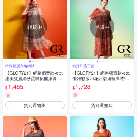
補貨中
補貨中
特殊雙層六角網紗
特殊印染工藝
【GLORY21】網路獨賣款-etc.
【GLORY21】網路獨賣款-etc.
甜美雙層網紗蛋糕裙擺洋裝-淺
優雅彩漾印花細摺圓領洋裝/連
綠
身裙-紅橘
1,485
1,728
$
$
券
券
貨到通知我
貨到通知我