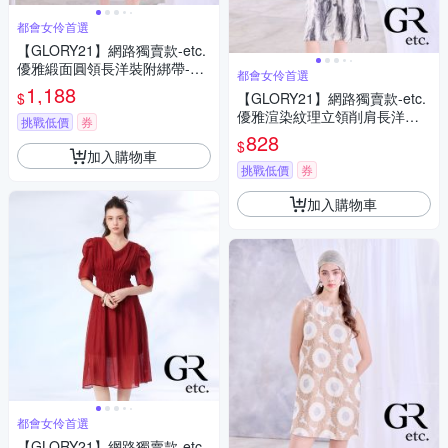
都會女伶首選
【GLORY21】網路獨賣款-etc.
優雅緞面圓領長洋裝附綁帶-紅
都會女伶首選
色
1,188
$
【GLORY21】網路獨賣款-etc.
優雅渲染紋理立領削肩長洋裝-
挑戰低價
券
黑色
828
$
加入購物車
挑戰低價
券
加入購物車
都會女伶首選
【GLORY21】網路獨賣款-etc.