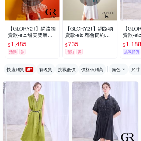
【GLORY21】網路獨
【GLORY21】網路獨
【GLO
賣款-etc.甜美雙層網
賣款-etc.都會簡約純
賣款-e
紗蛋糕裙擺洋裝-淺綠
棉襯衫洋裝-白色
帶立領
1,485
735
1,18
$
$
$
活動
券
活動
券
挑戰低價
快速到貨
有現貨
挑戰低價
價格低到高
顏色
尺寸