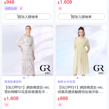
948
1,608
$
$
挑戰低價
券
券
加入購物車
加入購物車
薄透親膚面料
都會女伶首選
【GLORY21】網路獨賣款-etc.
【GLORY21】網路獨賣款-etc.
雪紡蝴蝶印花蛋糕裙擺長洋裝-
俏麗高腰抓皺圓領短袖洋裝-綠
附綁帶-米白色
色
1,608
888
$
$
券
券