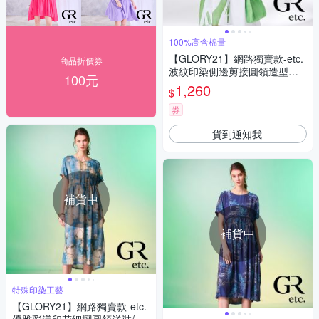
100%高含棉量
【GLORY21】網路獨賣款-etc.
商品折價券
波紋印染側邊剪接圓領造型洋
100元
裝-白色
1,260
$
券
貨到通知我
補貨中
補貨中
特殊印染工藝
【GLORY21】網路獨賣款-etc.