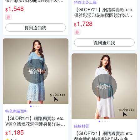
優雅彩漾印花細摺圓領洋裝/連
特殊印染工藝
身裙-深藍
1,548
$
【GLORY21】網路獨賣款-etc.
優雅彩漾印花細摺圓領洋裝/連
券
身裙-深藍
1,728
$
貨到通知我
券
貨到通知我
補貨中
補貨中
特色刺繡面料
【GLORY21】網路獨賣款-etc.
V領立體燒花洞洞連身長洋裝-
純棉材質
淺藍
1,185
$
【GLORY21】網路獨賣款-etc.
都會簡約純棉襯衫洋裝-白色