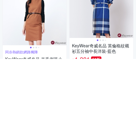
KeyWear奇威名品 英倫格紋襯
衫五分袖中長洋裝-藍色
同步熱銷款網路獨降
1,281
KeyWear奇威名品 羊毛俐落小
61折
$
立領無袖洋裝 -卡其色
限時下殺
券
560
61折
$
加入購物車
5
(
3
)
限時下殺
券
加入購物車