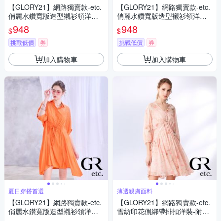
【GLORY21】網路獨賣款-etc.
【GLORY21】網路獨賣款-etc.
俏麗水鑽寬版造型襯衫領洋裝-
俏麗水鑽寬版造型襯衫領洋裝-
桃紅色
紫色
948
948
$
$
挑戰低價
券
挑戰低價
券
加入購物車
加入購物車
夏日穿搭首選
薄透親膚面料
【GLORY21】網路獨賣款-etc.
【GLORY21】網路獨賣款-etc.
俏麗水鑽寬版造型襯衫領洋裝-
雪紡印花側綁帶排扣洋裝-附內
橘色
搭-粉紅色