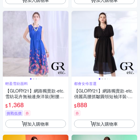
輕盈雪紡面料
都會女伶首選
【GLORY21】網路獨賣款-etc.
【GLORY21】網路獨賣款-etc.
雪紡花卉無袖連身洋裝(附腰帶)
俏麗高腰抓皺圓領短袖洋裝-黑
-藍色
色
1,368
888
$
$
挑戰低價
券
券
加入購物車
加入購物車