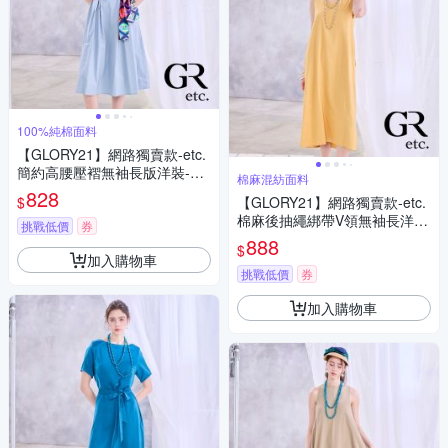
100%純棉面料
【GLORY21】網路獨賣款-etc.
簡約高腰壓褶無袖長版洋裝-藍
棉麻混紡面料
色(附腰帶)
828
$
【GLORY21】網路獨賣款-etc.
棉麻後抽繩綁帶V領無袖長洋
挑戰低價
券
裝-黃色
888
$
加入購物車
挑戰低價
券
加入購物車