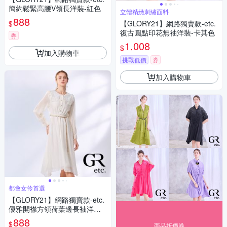
簡約鬆緊高腰V領長洋裝-紅色
立體精緻刺繡面料
888
$
【GLORY21】網路獨賣款-etc.
復古圓點印花無袖洋裝-卡其色
券
1,008
$
加入購物車
挑戰低價
券
加入購物車
都會女伶首選
【GLORY21】網路獨賣款-etc.
優雅開襟方領荷葉邊長袖洋裝-
白色
888
$
商品折價券