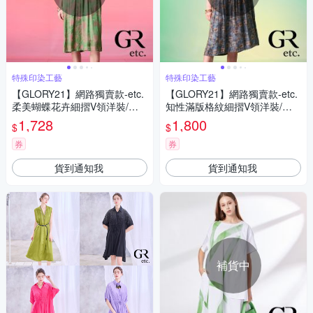
特殊印染工藝
特殊印染工藝
【GLORY21】網路獨賣款-etc.
【GLORY21】網路獨賣款-etc.
柔美蝴蝶花卉細摺V領洋裝/連
知性滿版格紋細摺V領洋裝/連
身裙-果綠
身裙-淺灰
1,728
1,800
$
$
券
券
貨到通知我
貨到通知我
補貨中