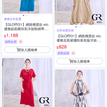
都會女伶首選
【GLORY21】網路獨賣款-etc.
優雅緞面圓領長洋裝附綁帶-藍
日常休閒百搭
色
1,188
$
【GLORY21】網路獨賣款-etc.
優雅花苞裙擺削肩長版洋裝-卡
挑戰低價
券
其色
828
$
加入購物車
挑戰低價
券
加入購物車