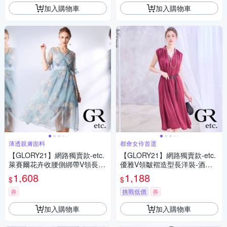
加入購物車
加入購物車
薄透親膚面料
都會女伶首選
【GLORY21】網路獨賣款-etc.
【GLORY21】網路獨賣款-etc.
萊賽爾花卉收腰側綁帶V領長洋
優雅V領皺褶造型長洋裝-酒紅
裝-附內搭-藍色
色(附腰帶)
1,608
1,188
$
$
券
挑戰低價
券
加入購物車
加入購物車