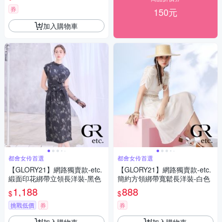
券
150元
加入購物車
都會女伶首選
都會女伶首選
【GLORY21】網路獨賣款-etc.
【GLORY21】網路獨賣款-etc.
緞面印花綁帶立領長洋裝-黑色
簡約方領綁帶寬鬆長洋裝-白色
1,188
888
$
$
挑戰低價
券
券
加入購物車
加入購物車