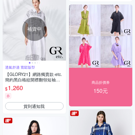
補貨中
透氣舒適 寬鬆版型
【GLORY21】網路獨賣款-etc.
簡約黑白格紋開襟翻領短袖洋
商品折價券
裝-白色
1,260
$
150元
券
貨到通知我