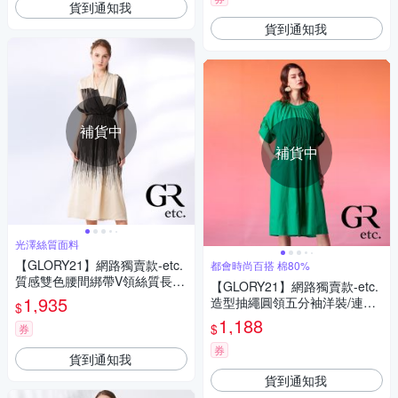
貨到通知我
貨到通知我
補貨中
補貨中
光澤絲質面料
【GLORY21】網路獨賣款-etc.
都會時尚百搭 棉80%
質感雙色腰間綁帶V領絲質長洋
【GLORY21】網路獨賣款-etc.
裝-黑色
1,935
造型抽繩圓領五分袖洋裝/連身
$
裙-綠
1,188
$
券
券
貨到通知我
貨到通知我