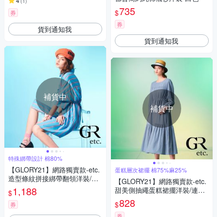
4
(
1
)
735
$
券
券
貨到通知我
貨到通知我
補貨中
補貨中
特殊綁帶設計 棉80%
【GLORY21】網路獨賣款-etc.
蛋糕層次裙擺 棉75%麻25%
造型條紋拼接綁帶翻領洋裝/連
【GLORY21】網路獨賣款-etc.
身裙-淺藍
1,188
甜美側抽繩蛋糕裙擺洋裝/連身
$
裙-灰藍
828
$
券
券