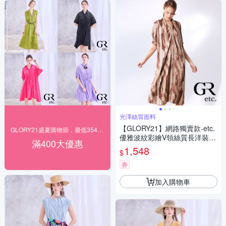
光澤絲質面料
【GLORY21】網路獨賣款-etc.
GLORY21盛夏購物節，最低354元起
優雅波紋彩繪V領絲質長洋裝-
滿400大優惠
附腰帶-咖啡色
1,548
$
券
加入購物車