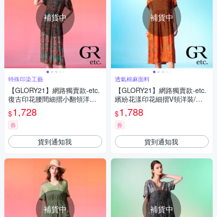
補貨中
補貨中
特殊印染工藝
透氣棉麻面料
【GLORY21】網路獨賣款-etc.
【GLORY21】網路獨賣款-etc.
復古印花腰間細摺小翻領洋裝/
繽紛花漾印花細摺V領洋裝/連
連身裙-綠
身裙-紅橘
1,728
1,788
$
$
券
券
貨到通知我
貨到通知我
補貨中
補貨中