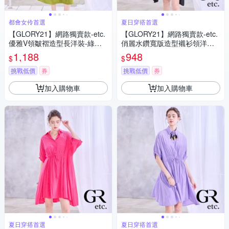
都會女伶首選
夏日穿搭首選
【GLORY21】網路獨賣款-etc.
【GLORY21】網路獨賣款-etc.
優雅V領皺褶造型長洋裝-綠色
俏麗水鑽寬版造型襯衫領洋裝-
(附腰帶)
黑色
1,188
948
$
$
挑戰低價
券
挑戰低價
券
加入購物車
加入購物車
夏日穿搭首選
夏日穿搭首選