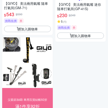
【GIYO】 美法兩用氣嘴 隨車
【GIYO】 美法兩用氣嘴 迷你
打氣筒(GM-71)
隨車打氣筒(GP-41S)
543
230
$590
$
$249
$
挑戰低價
券
5
(
1
)
挑戰低價
券
加入購物車
加入購物車
父親節加碼! 車用百貨結帳92折
滿1件享92折