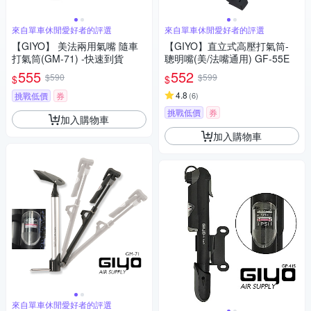
來自單車休閒愛好者的評選
來自單車休閒愛好者的評選
【GIYO】 美法兩用氣嘴 隨車
【GIYO】直立式高壓打氣筒-
打氣筒(GM-71) -快速到貨
聰明嘴(美/法嘴通用) GF-55E
555
552
$590
$599
$
$
4.8
挑戰低價
券
(
6
)
挑戰低價
券
加入購物車
加入購物車
來自單車休閒愛好者的評選