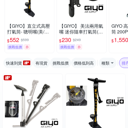
【GIYO】直立式高壓
【GIYO】 美法兩用氣
GIYO
打氣筒- 聰明嘴(美/法
嘴 迷你隨車打氣筒(G
筒 200
嘴通用) GF-55E
P-41S)
法兩用 G
552
230
1,55
$599
$249
$
$
$
挑戰低價
券
挑戰低價
券
快速到貨
有現貨
挑戰低價
價格低到高
種類
排