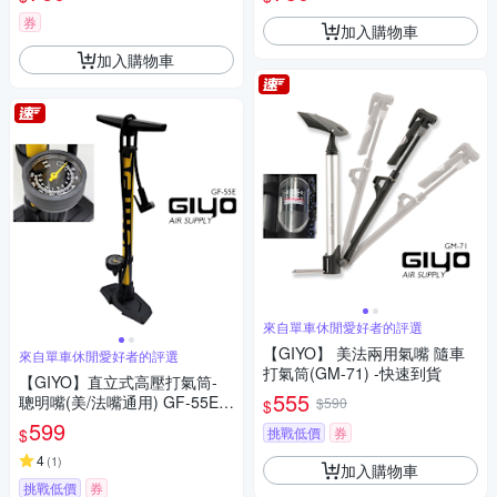
券
加入購物車
加入購物車
來自單車休閒愛好者的評選
【GIYO】 美法兩用氣嘴 隨車
來自單車休閒愛好者的評選
打氣筒(GM-71) -快速到貨
【GIYO】直立式高壓打氣筒-
555
聰明嘴(美/法嘴通用) GF-55E -
$590
$
快速到貨
599
挑戰低價
券
$
4
(
1
)
加入購物車
挑戰低價
券