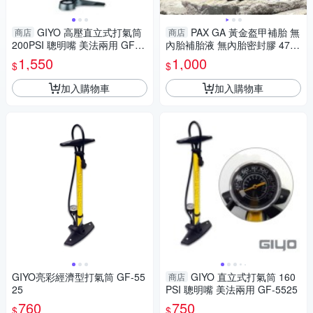
GIYO 高壓直立式打氣筒
PAX GA 黃金盔甲補胎 無
商店
商店
200PSI 聰明嘴 美法兩用 GF-1
內胎補胎液 無內胎密封膠 475
5SP
ML
1,550
1,000
$
$
加入購物車
加入購物車
GIYO亮彩經濟型打氣筒 GF-55
GIYO 直立式打氣筒 160
商店
25
PSI 聰明嘴 美法兩用 GF-5525
760
750
$
$