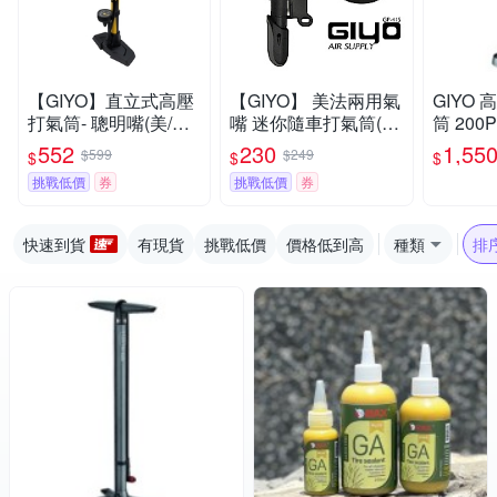
【GIYO】直立式高壓
【GIYO】 美法兩用氣
GIYO
打氣筒- 聰明嘴(美/法
嘴 迷你隨車打氣筒(G
筒 200
嘴通用) GF-55E
P-41S)
法兩用 G
552
230
1,55
$599
$249
$
$
$
挑戰低價
券
挑戰低價
券
快速到貨
有現貨
挑戰低價
價格低到高
種類
排