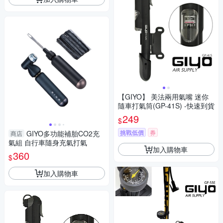
【GIYO】 美法兩用氣嘴 迷你
隨車打氣筒(GP-41S) -快速到貨
249
$
挑戰低價
券
GIYO多功能補胎CO2充
商店
氣組 自行車隨身充氣打氣
加入購物車
360
$
加入購物車