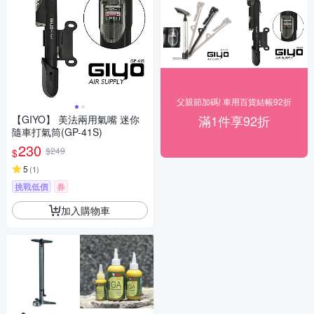
父親節加碼! 車用百貨結帳92折
滿1件享92折
【GIYO】 美法兩用氣嘴 迷你
隨車打氣筒(GP-41S)
230
$249
$
5
(
1
)
挑戰低價
券
加入購物車