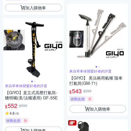
加入購物車
來自單車休閒愛好者的評選
【GIYO】 美法兩用氣嘴 隨車
打氣筒(GM-71)
來自單車休閒愛好者的評選
543
$590
$
【GIYO】直立式高壓打氣筒-
聰明嘴(美/法嘴通用) GF-55E
挑戰低價
券
552
$599
$
加入購物車
4.8
(
6
)
挑戰低價
券
加入購物車