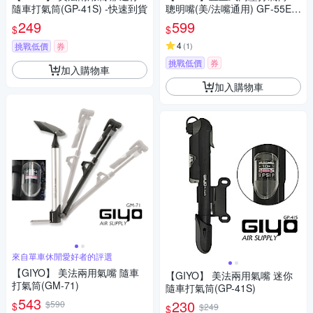
隨車打氣筒(GP-41S) -快速到貨
聰明嘴(美/法嘴通用) GF-55E -
快速到貨
249
599
$
$
4
挑戰低價
券
(
1
)
挑戰低價
券
加入購物車
加入購物車
來自單車休閒愛好者的評選
【GIYO】 美法兩用氣嘴 隨車
【GIYO】 美法兩用氣嘴 迷你
打氣筒(GM-71)
隨車打氣筒(GP-41S)
543
230
$590
$
$249
$