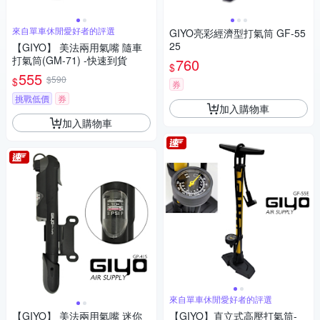
來自單車休閒愛好者的評選
GIYO亮彩經濟型打氣筒 GF-55
25
【GIYO】 美法兩用氣嘴 隨車
打氣筒(GM-71) -快速到貨
760
$
555
$590
$
券
挑戰低價
券
加入購物車
加入購物車
來自單車休閒愛好者的評選
【GIYO】 美法兩用氣嘴 迷你
【GIYO】直立式高壓打氣筒-