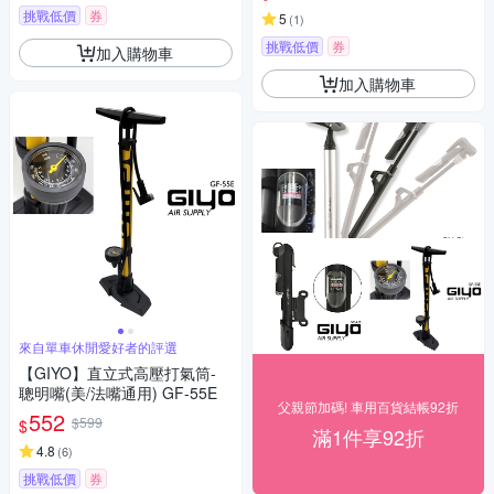
挑戰低價
券
5
(
1
)
挑戰低價
券
加入購物車
加入購物車
來自單車休閒愛好者的評選
【GIYO】直立式高壓打氣筒-
聰明嘴(美/法嘴通用) GF-55E
父親節加碼! 車用百貨結帳92折
552
$599
$
滿1件享92折
4.8
(
6
)
挑戰低價
券