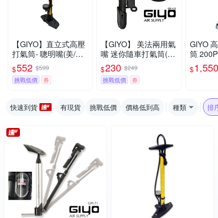
【GIYO】直立式高壓
【GIYO】 美法兩用氣
GIYO
打氣筒- 聰明嘴(美/法
嘴 迷你隨車打氣筒(G
筒 200
嘴通用) GF-55E
P-41S)
法兩用 G
552
230
1,55
$599
$249
$
$
$
挑戰低價
券
挑戰低價
券
快速到貨
有現貨
挑戰低價
價格低到高
種類
排