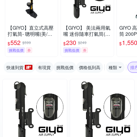
【GIYO】直立式高壓
【GIYO】 美法兩用氣
GIYO
打氣筒- 聰明嘴(美/法
嘴 迷你隨車打氣筒(G
筒 200
嘴通用) GF-55E
P-41S)
法兩用 G
552
230
1,55
$599
$249
$
$
$
挑戰低價
券
挑戰低價
券
快速到貨
有現貨
挑戰低價
價格低到高
種類
排