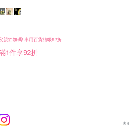
父親節加碼! 車用百貨結帳92折
滿1件享92折
客