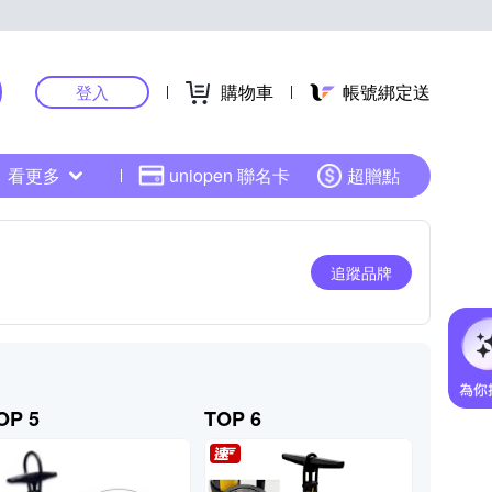
購物車
帳號綁定送
登入
看更多
uniopen 聯名卡
超贈點
追蹤品牌
OP 5
TOP 6
TOP