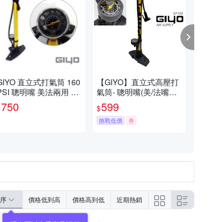
GIYO 直立式打氣筒 160
【GIYO】直立式高壓打
【G
PSI 聰明嘴 美法兩用 GF
氣筒- 聰明嘴(美/法嘴通
隨車
-5525
用) GF-55E - 快速到貨
速
750
599
5
$
$
$
挑戰低價
券
挑戰
序
價格低到高
價格高到低
近期熱銷