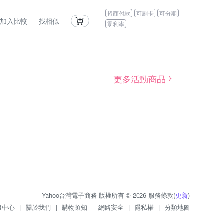
超商付款
可刷卡
可分期
加入比較
找相似
零利率
更多活動商品
Yahoo台灣電子商務 版權所有 © 2026 服務條款(
更新
)
服中心
|
關於我們
|
購物須知
|
網路安全
|
隱私權
|
分類地圖