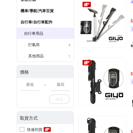
機車/導航/汽車百貨
$
自行車/自行車配件
自行車用品
打氣筒
4
其他用品
1
價格
$
-
確定
取貨方式
快速到貨
$