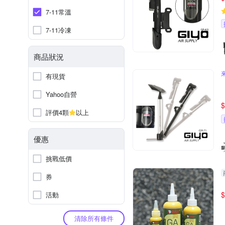
7-11常溫
7-11冷凍
商品狀況
有現貨
Yahoo自營
$
評價4顆
以上
優惠
挑戰低價
券
$
活動
清除所有條件