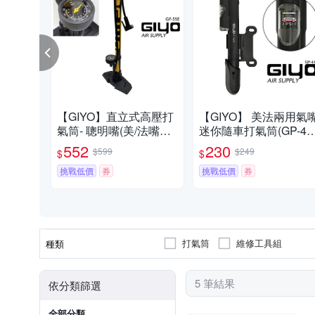
【GIYO】直立式高壓打
【GIYO】 美法兩用氣
氣筒- 聰明嘴(美/法嘴通
迷你隨車打氣筒(GP-41
用) GF-55E
S)
552
230
$599
$249
$
$
挑戰低價
券
挑戰低價
券
打氣筒
維修工具組
種類
5 筆結果
依分類篩選
全部分類