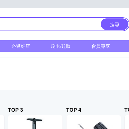
搜尋
必逛好店
刷卡/超取
會員專享
TOP 3
TOP 4
T