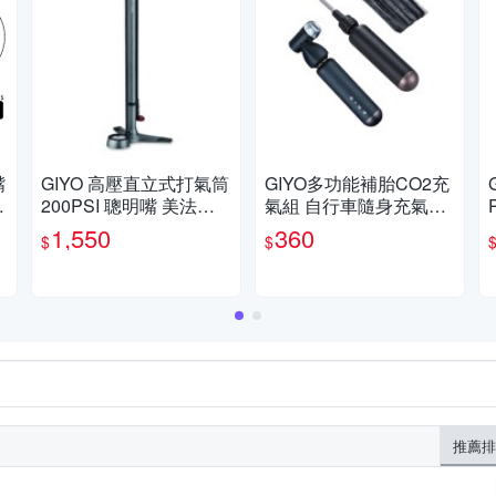
嘴
GIYO 高壓直立式打氣筒
GIYO多功能補胎CO2充
200PSI 聰明嘴 美法兩
氣組 自行車隨身充氣打
用 GF-15SP
氣
1,550
360
$
$
推薦排