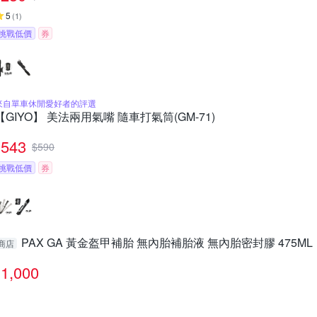
5
(
1
)
挑戰低價
券
來自單車休閒愛好者的評選
【GIYO】 美法兩用氣嘴 隨車打氣筒(GM-71)
543
$
590
挑戰低價
券
PAX GA 黃金盔甲補胎 無內胎補胎液 無內胎密封膠 475ML
商店
1,000