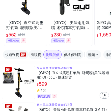
【GIYO】直立式高壓
【GIYO】 美法兩用氣
GIYO
打氣筒- 聰明嘴(美/法
嘴 迷你隨車打氣筒(G
筒 200
嘴通用) GF-55E
P-41S)
法兩用 G
552
230
1,55
$599
$249
$
$
$
挑戰低價
券
挑戰低價
券
快速到貨
有現貨
挑戰低價
價格低到高
種類
排
來自單車休閒愛好者的評選
【GIYO】直立式高壓打氣筒- 聰明嘴(美/法嘴通
用) GF-55E - 快速到貨
599
$
4
(
1
)
挑戰低價
券
來自單車休閒愛好者的評選
【GIYO】 美法兩用氣嘴 隨車打氣筒(GM-71) -