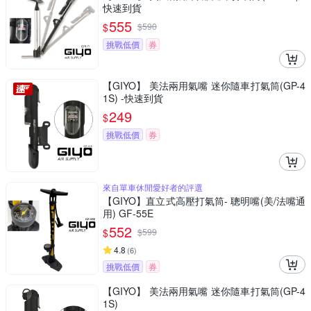
快速到貨
555
$
$
590
挑戰低價
券
【GIYO】 美法兩用氣嘴 迷你隨車打氣筒(GP-4
1S) -快速到貨
249
$
挑戰低價
券
來自單車休閒愛好者的評選
【GIYO】直立式高壓打氣筒- 聰明嘴(美/法嘴通
用) GF-55E
552
$
$
599
4.8
(
6
)
挑戰低價
券
【GIYO】 美法兩用氣嘴 迷你隨車打氣筒(GP-4
1S)