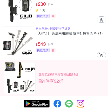
230
$
$
249
5
(
1
)
挑戰低價
券
來自單車休閒愛好者的評選
【GIYO】 美法兩用氣嘴 隨車打氣筒(GM-71)
543
$
$
590
挑戰低價
券
父親節加碼! 車用百貨結帳92折
滿1件享92折