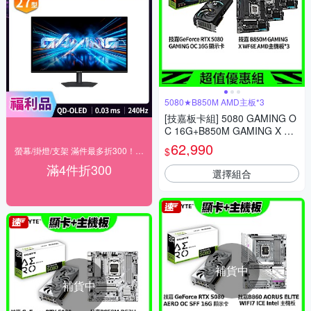
5080★B850M AMD主板*3
[技嘉板卡組] 5080 GAMING O
C 16G+B850M GAMING X WF
6E AMD主機板*3
62,990
$
螢幕/掛燈/支架 滿件最多折300！(宅配)
滿4件折300
選擇組合
補貨中
補貨中