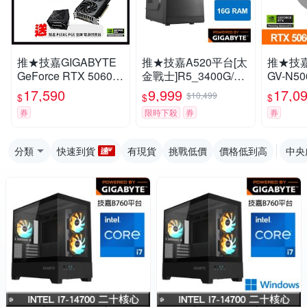
推★技嘉GIGABYTE
推★技嘉A520平台[太
推★技嘉
GeForce RTX 5060 G
金戰士]R5_3400G/16
GV-N5
AMING OC 8G 顯示
G/512G_M2
ICE-8
17,590
9,999
17,0
$10,499
$
$
$
卡 RTX5060(下單再
5060
券
限時下殺
券
券
折)
分類
快速到貨
有現貨
挑戰低價
價格低到高
中央