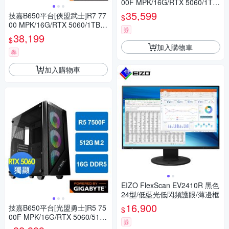
00F MPK/16G/RTX 5060/1TB
_M2
35,599
技嘉B650平台[俠盟武士]R7 77
$
00 MPK/16G/RTX 5060/1TB_
券
M2
38,199
$
加入購物車
券
加入購物車
EIZO FlexScan EV2410R 黑色
24型/低藍光低閃頻護眼/薄邊框
16,900
技嘉B650平台[光盟勇士]R5 75
$
00F MPK/16G/RTX 5060/512
券
G_M2