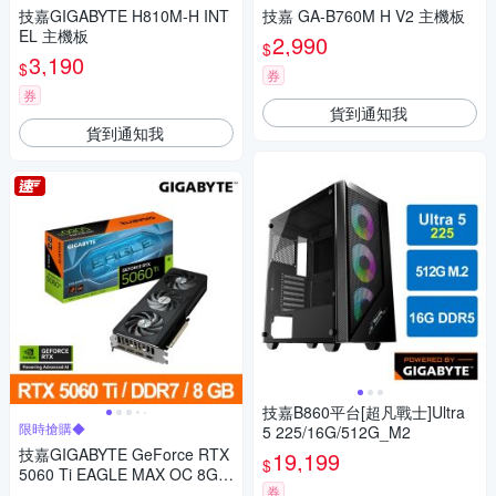
技嘉GIGABYTE H810M-H INT
技嘉 GA-B760M H V2 主機板
EL 主機板
2,990
$
3,190
$
券
券
貨到通知我
貨到通知我
技嘉B860平台[超凡戰士]Ultra
限時搶購◆
5 225/16G/512G_M2
技嘉GIGABYTE GeForce RTX
19,199
$
5060 Ti EAGLE MAX OC 8G
券
顯示卡