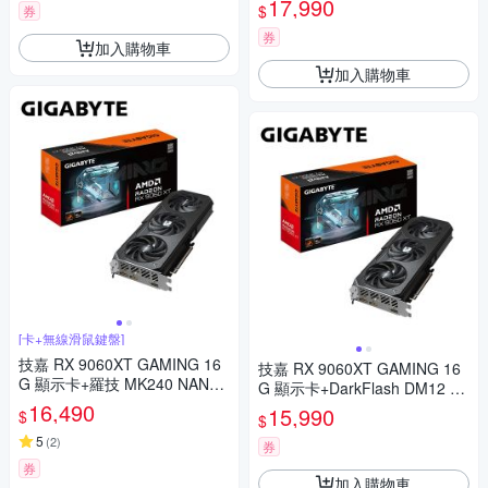
17,990
$
券
器
券
加入購物車
加入購物車
[卡+無線滑鼠鍵盤]
技嘉 RX 9060XT GAMING 16
技嘉 RX 9060XT GAMING 16
G 顯示卡+羅技 MK240 NANO
G 顯示卡+DarkFlash DM12 P
無線滑鼠鍵盤組
16,490
RO 白 12cm 正向扇 ARGB
15,990
$
$
5
(
2
)
券
券
加入購物車