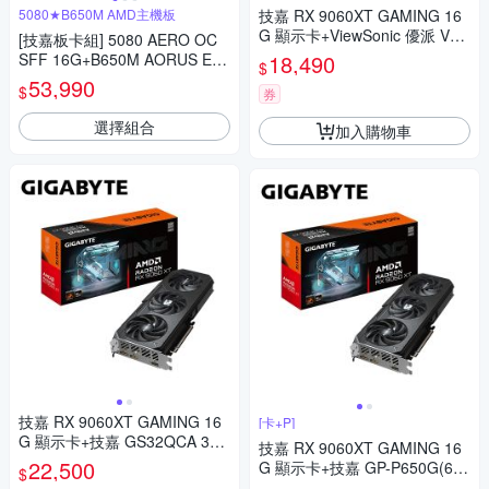
5080★B650M AMD主機板
技嘉 RX 9060XT GAMING 16
G 顯示卡+ViewSonic 優派 VA2
[技嘉板卡組] 5080 AERO OC
414-MH 24吋 無邊框設計螢幕
SFF 16G+B650M AORUS ELI
18,490
$
TE AX ICE AMD主機板
53,990
$
券
選擇組合
加入購物車
技嘉 RX 9060XT GAMING 16
[卡+P]
G 顯示卡+技嘉 GS32QCA 32
技嘉 RX 9060XT GAMING 16
吋 2K 曲面電競螢幕
22,500
G 顯示卡+技嘉 GP-P650G(650
$
W) 雙8/金牌/主日系 電源供應