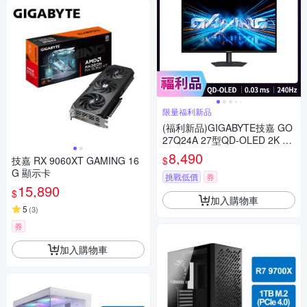
限量福利新品
(福利新品)GIGABYTE技嘉 GO
27Q24A 27型QD-OLED 2K 1
6:9 240Hz電競螢幕(0.3ms/G-S
8,490
$
技嘉 RX 9060XT GAMING 16
YNC/FreeSync/HDMI/DP)
G 顯示卡
挑戰低價
券
15,890
$
加入購物車
5
(
3
)
券
加入購物車