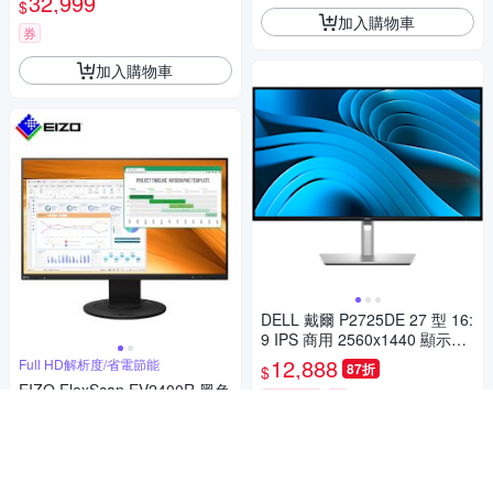
32,999
$
加入購物車
券
加入購物車
DELL 戴爾 P2725DE 27 型 16:
9 IPS 商用 2560x1440 顯示器
DP/HDMI/USB Type-C 原廠4
12,888
Full HD解析度/省電節能
87折
$
年保固
EIZO FlexScan EV2400R 黑色
限時下殺
券
23.8吋/1920x1080解析度/DP/
HDMI輸入/低藍光低閃頻護眼顯
10,800
加入購物車
$
示器
券