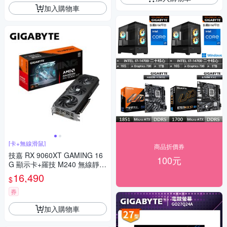
加入購物車
[卡+無線滑鼠]
商品折價券
技嘉 RX 9060XT GAMING 16
100元
G 顯示卡+羅技 M240 無線靜音
藍牙滑鼠
16,490
$
券
加入購物車