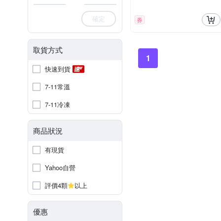
確定
券
取貨方式
1
快速到貨
7-11常溫
7-11冷凍
商品狀況
有現貨
Yahoo自營
評價4顆
以上
優惠