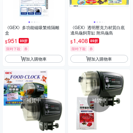
《GEX》多功能磁吸繁殖隔離
《GEX》透明壓克力材質白底
盒
邊烏龜飼育缸 附烏龜島
951
1,408
89折
89折
$
$
限時下殺
券
限時下殺
券
加入購物車
加入購物車
補貨中
補貨中