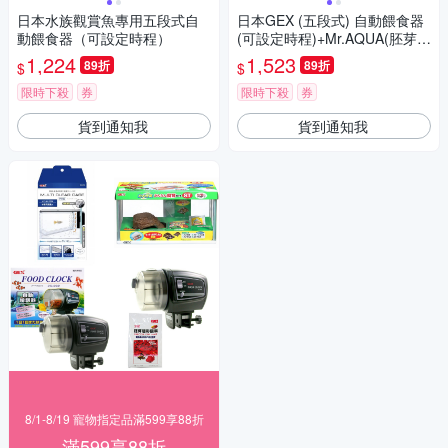
日本水族觀賞魚專用五段式自
日本GEX (五段式) 自動餵食器
動餵食器（可設定時程）
(可設定時程)+Mr.AQUA(胚芽)
超彩飼料-1kg
1,224
1,523
89折
89折
$
$
限時下殺
券
限時下殺
券
貨到通知我
貨到通知我
8/1-8/19 寵物指定品滿599享88折
滿599享88折