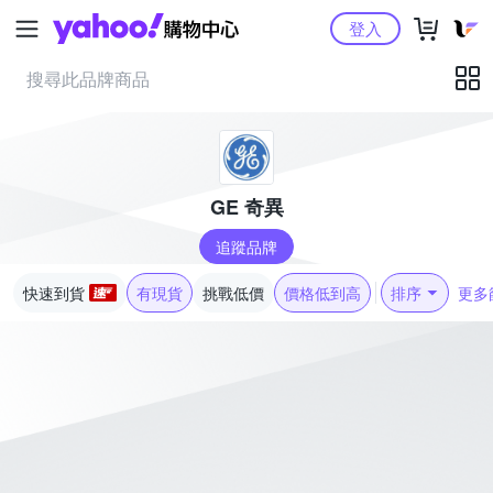
Yahoo購物中心
登入
GE 奇異
追蹤品牌
快速到貨
有現貨
挑戰低價
價格低到高
排序
更多