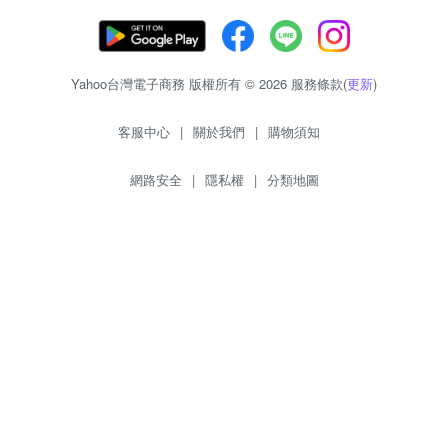
Yahoo台灣電子商務 版權所有 © 2026 服務條款(
更新
)
客服中心
|
關於我們
|
購物須知
網路安全
|
隱私權
|
分類地圖