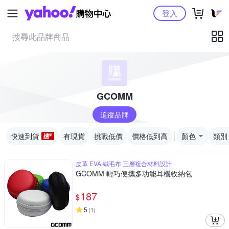
Yahoo購物中心
登入
GCOMM
追蹤品牌
快速到貨
有現貨
挑戰低價
價格低到高
顏色
類別
皮革 EVA 絨毛布 三層複合材料設計
GCOMM 輕巧便攜多功能耳機收納包
187
$
5
(
1
)