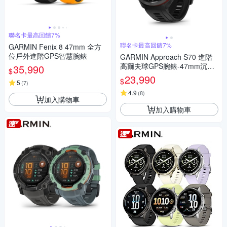
聯名卡最高回饋7%
聯名卡最高回饋7%
GARMIN Fenix 8 47mm 全方
位戶外進階GPS智慧腕錶
GARMIN Approach S70 進階
高爾夫球GPS腕錶-47mm沉穩
35,990
$
黑
23,990
$
5
(
7
)
4.9
(
8
)
加入購物車
加入購物車