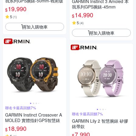
我系列GPS腕錶-50mm-戰術版
GARMIN Instinct 3 Amoled 本
我系列GPS腕錶-45mm
19,990
$
14,990
$
5
(
1
)
5
(
4
)
加入購物車
加入購物車
聯名卡最高回饋7%
聯名卡最高回饋7%
GARMIN Instinct Crossover A
MOLED 實體指針GPS智慧錶
GARMIN Lily 2 智慧腕錶 矽膠
錶帶款
18,990
$
7,990
$