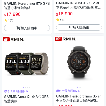
GARMIN INSTINCT 2X Solar
GARMIN Forerunner 570 GPS
本我系列 太陽能GPS腕錶 軍事
智慧心率進階跑錶
戰術版
16,990
17,990
$
$
5
(
2
)
5
(
6
)
加入購物車
加入購物車
聯名卡最高回饋7%
聯名卡最高回饋7%
GARMIN Fenix 8 51mm Solar
GARMIN Venu X1 全方位GPS
全方位戶外進階太陽能GPS智
智慧腕錶
慧腕錶