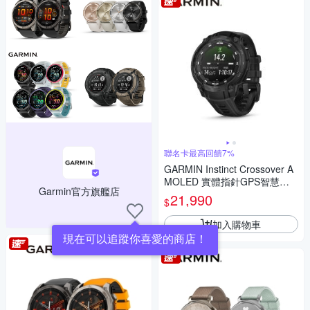
聯名卡最高回饋7%
GARMIN Instinct Crossover A
MOLED 實體指針GPS智慧錶-
Garmin官方旗艦店
軍事戰術版
21,990
$
加入購物車
現在可以追蹤你喜愛的商店！