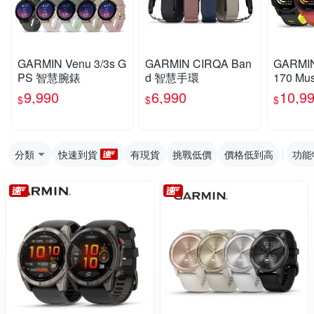
GARMIN Venu 3/3s G
GARMIN CIRQA Ban
GARMIN
PS 智慧腕錶
d 智慧手環
170 M
S智慧
9,990
6,990
10,9
$
$
$
分類
快速到貨
有現貨
挑戰低價
價格低到高
功能