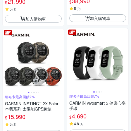
38,990
21,990
$
$
5
(
2
)
5
(
1
)
加入購物車
加入購物車
聯名卡最高回饋7%
聯名卡最高回饋7%
GARMIN vivosmart 5 健康心率
GARMIN INSTINCT 2X Solar
手環
本我系列 太陽能GPS腕錶
4,690
15,990
$
$
4.8
(
4
)
5
(
3
)