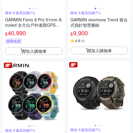
聯名卡最高回饋7%
聯名卡最高回饋7%
GARMIN Fenix 8 Pro 51mm A
GARMIN vivomove Trend 複合
moled 全方位戶外進階GPS智
式指針智慧腕錶
慧腕錶
40,990
9,900
$
$
4.9
挑戰低價
(
5
)
加入購物車
加入購物車
聯名卡最高回饋7%
聯名卡最高回饋7%