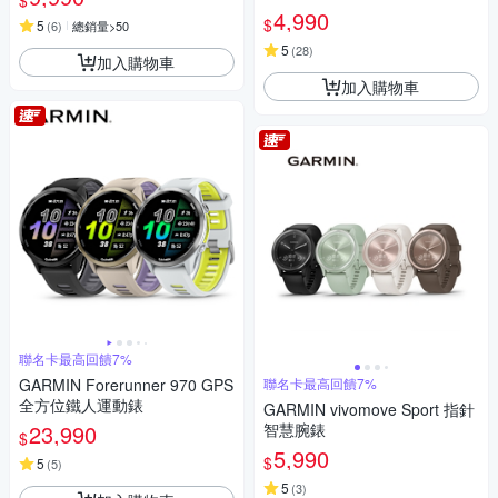
$
4,990
$
5
(
6
)
總銷量>50
5
(
28
)
加入購物車
加入購物車
聯名卡最高回饋7%
GARMIN Forerunner 970 GPS
聯名卡最高回饋7%
全方位鐵人運動錶
GARMIN vivomove Sport 指針
23,990
智慧腕錶
$
5,990
$
5
(
5
)
5
(
3
)