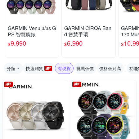
GARMIN Venu 3/3s G
GARMIN CIRQA Ban
GARMIN
PS 智慧腕錶
d 智慧手環
170 M
S智慧
9,990
6,990
10,9
$
$
$
分類
快速到貨
有現貨
挑戰低價
價格低到高
功能