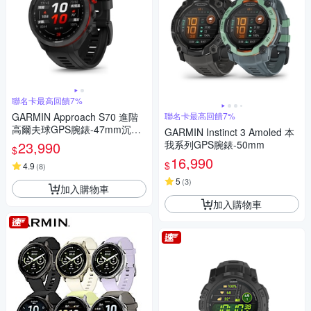
聯名卡最高回饋7%
GARMIN Approach S70 進階
聯名卡最高回饋7%
高爾夫球GPS腕錶-47mm沉穩
GARMIN Instinct 3 Amoled 本
黑
23,990
我系列GPS腕錶-50mm
$
16,990
$
4.9
(
8
)
5
(
3
)
加入購物車
加入購物車