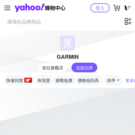
Yahoo購物中心
登入
GARMIN
前往旗艦店
追蹤品牌
快速到貨
有現貨
挑戰低價
價格低到高
排序
更多