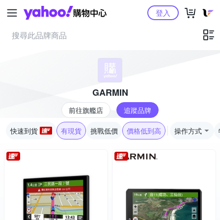
Yahoo購物中心
登入
GARMIN
前往旗艦店
追蹤品牌
快速到貨
有現貨
挑戰低價
價格低到高
操作方式