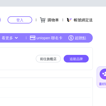
購物車
帳號綁定送
登入
看更多
uniopen 聯名卡
超贈點
前往旗艦店
追蹤品牌