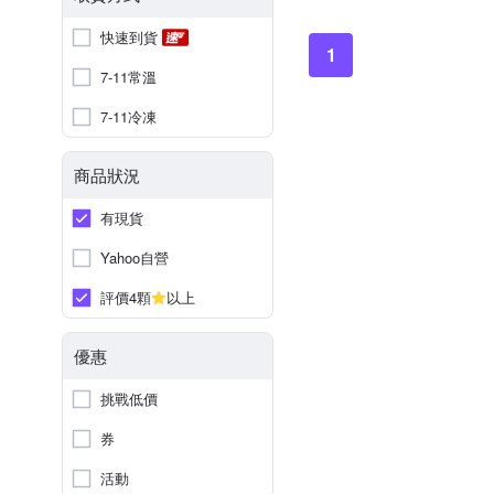
快速到貨
1
7-11常溫
7-11冷凍
商品狀況
有現貨
Yahoo自營
評價4顆
以上
優惠
挑戰低價
券
活動