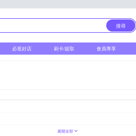
搜尋
必逛好店
刷卡/超取
會員專享
展開全部