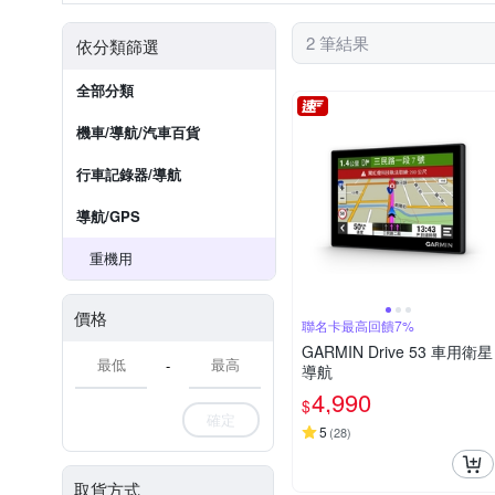
2 筆結果
依分類篩選
全部分類
機車/導航/汽車百貨
行車記錄器/導航
導航/GPS
重機用
價格
聯名卡最高回饋7%
GARMIN Drive 53 車用衛星
-
導航
4,990
$
確定
5
(
28
)
取貨方式