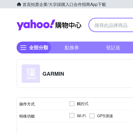
首頁
拍賣
企業/大宗採購入口
合作招商
App下載
Yahoo購物中心
全部分類
點換券
登記送
GARMIN
觸控式
操作方式
GPS測速
Wi-Fi
特殊功能
5-5.9吋
6-6.9吋
螢幕尺寸