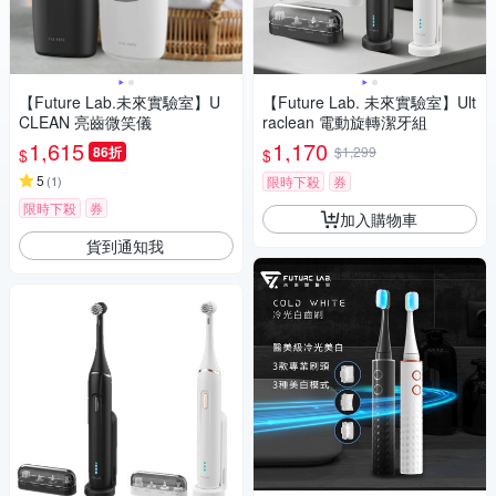
【Future Lab.未來實驗室】U
【Future Lab. 未來實驗室】Ult
CLEAN 亮齒微笑儀
raclean 電動旋轉潔牙組
1,615
1,170
86折
$1,299
$
$
5
(
1
)
限時下殺
券
限時下殺
券
加入購物車
貨到通知我