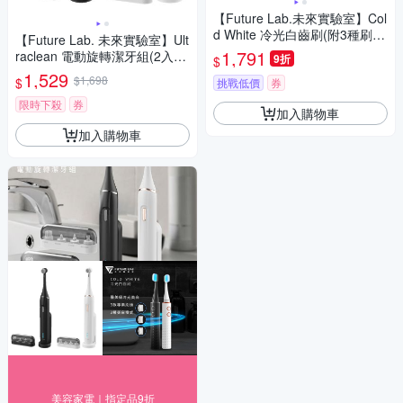
【Future Lab.未來實驗室】Col
d White 冷光白齒刷(附3種刷
【Future Lab. 未來實驗室】Ult
頭)
1,791
raclean 電動旋轉潔牙組(2入
9折
$
組)
1,529
$1,698
$
挑戰低價
券
限時下殺
券
加入購物車
加入購物車
美容家電｜指定品9折