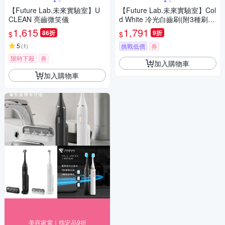
【Future Lab.未來實驗室】U
【Future Lab.未來實驗室】Col
CLEAN 亮齒微笑儀
d White 冷光白齒刷(附3種刷
頭)
1,615
1,791
86折
9折
$
$
5
(
1
)
挑戰低價
券
限時下殺
券
加入購物車
加入購物車
美容家電｜指定品9折