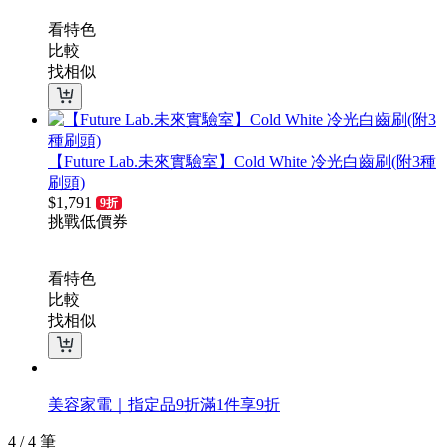
看特色
比較
找相似
【Future Lab.未來實驗室】Cold White 冷光白齒刷(附3種
刷頭)
$
1,791
9折
挑戰低價
券
看特色
比較
找相似
美容家電｜指定品9折
滿1件享9折
4 / 4 筆