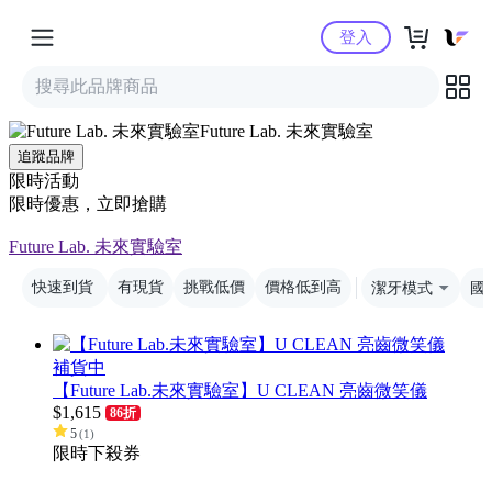
Yahoo購物中心
登入
Future Lab. 未來實驗室
追蹤品牌
限時活動
限時優惠，立即搶購
Future Lab. 未來實驗室
快速到貨
有現貨
挑戰低價
價格低到高
潔牙模式
國
補貨中
【Future Lab.未來實驗室】U CLEAN 亮齒微笑儀
$
1,615
86折
5
(
1
)
限時下殺
券