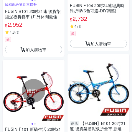
輪框配色速別再提升
FUSIN F104 20吋24速經典時
尚折學(6色可選-DIY調整)
FUSIN B101 20吋21速 後貨架
擋泥板折疊車 (戶外休閒最佳實
2,732
$
用選擇)
2,952
$
4
(
1
)
4.3
(
3
)
券
券
加入購物車
加入購物車
補貨中
【FUSIN】B101 20吋21
商店
速 後貨架擋泥板折疊車 新選擇
FUSIN-F101 新騎生活 20吋21