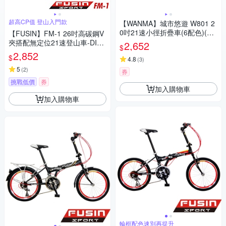
超高CP值 登山入門款
【WANMA】城市悠遊 W801 2
0吋21速小徑折疊車(6配色)(D.
【FUSIN】FM-1 26吋高碳鋼V
I.Y 組裝)
夾搭配無定位21速登山車-DIY
2,652
$
組裝版
2,852
$
4.8
(
3
)
5
(
2
)
券
挑戰低價
券
加入購物車
加入購物車
輪框配色速別再提升