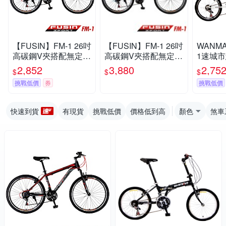
【FUSIN】FM-1 26吋
【FUSIN】FM-1 26吋
WANMA
高碳鋼V夾搭配無定位
高碳鋼V夾搭配無定位
1速城
21速登山車-DIY組裝
21速登山車（100%出
(服務升
2,852
3,880
2,75
$
$
$
版
貨服務升級版本）
挑戰低價
券
挑戰低價
快速到貨
有現貨
挑戰低價
價格低到高
顏色
煞車