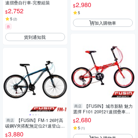
(國民經典車款再升級)
速摺疊自行車-完整組裝
2,980
$
2,752
$
5
5
(
2
)
加入購物車
券
貨到通知我
【FUSIN】城市新騎 魅力
商店
選擇 F101 20吋21速摺疊車
《DIY調整》
2,680
【FUSIN】FM-1 26吋高
商店
$
碳鋼V夾搭配無定位21速登山車
5
(
1
)
（100%出貨服務升級版本）
3,880
$
加入購物車