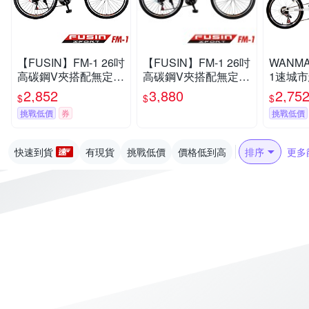
【FUSIN】FM-1 26吋
【FUSIN】FM-1 26吋
WANMA
高碳鋼V夾搭配無定位
高碳鋼V夾搭配無定位
1速城
21速登山車-DIY組裝
21速登山車（100%出
(服務升
2,852
3,880
2,75
$
$
$
版
貨服務升級版本）
挑戰低價
券
挑戰低價
快速到貨
有現貨
挑戰低價
價格低到高
排序
更多