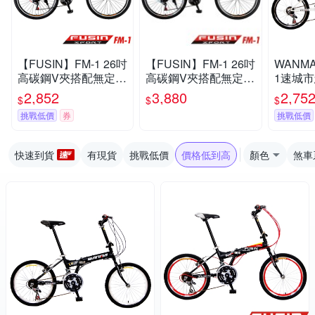
【FUSIN】FM-1 26吋
【FUSIN】FM-1 26吋
WANMA
高碳鋼V夾搭配無定位
高碳鋼V夾搭配無定位
1速城
21速登山車-DIY組裝
21速登山車（100%出
(服務升
2,852
3,880
2,75
$
$
$
版
貨服務升級版本）
挑戰低價
券
挑戰低價
快速到貨
有現貨
挑戰低價
價格低到高
顏色
煞車