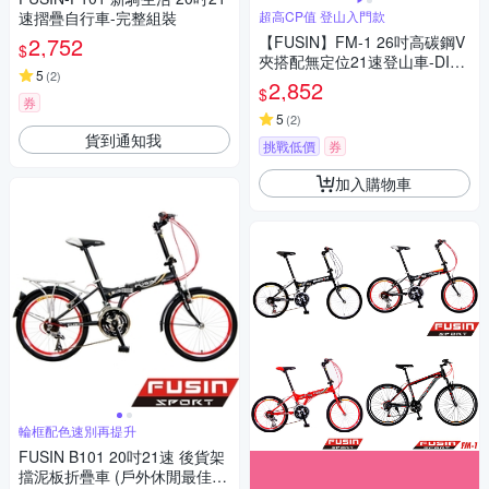
速摺疊自行車-完整組裝
超高CP值 登山入門款
2,752
【FUSIN】FM-1 26吋高碳鋼V
$
夾搭配無定位21速登山車-DIY
5
(
2
)
組裝版
2,852
$
券
5
(
2
)
貨到通知我
挑戰低價
券
加入購物車
輪框配色速別再提升
FUSIN B101 20吋21速 後貨架
擋泥板折疊車 (戶外休閒最佳實