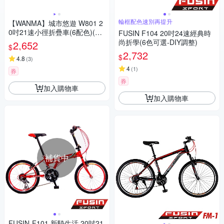
輪框配色速別再提升
【WANMA】城市悠遊 W801 2
0吋21速小徑折疊車(6配色)(D.
FUSIN F104 20吋24速經典時
I.Y 組裝)
尚折學(6色可選-DIY調整)
2,652
$
2,732
$
4.8
(
3
)
4
(
1
)
券
券
加入購物車
加入購物車
補貨中
FUSIN-F101 新騎生活 20吋21